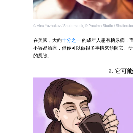
©
Alex Yuzhakov / Shutterstock
,
©
Proxima Studio / Shuttersto
在美國，大約
十分之一
的成年人患有糖尿病，
不容易治療，但你可以做很多事情來預防它。研究
的風險。
2. 它