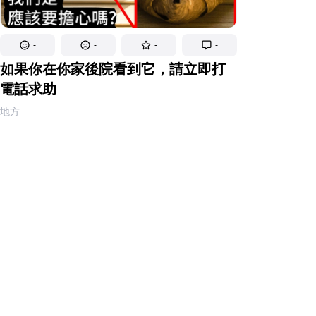
-
-
-
-
如果你在你家後院看到它，請立即打
電話求助
地方