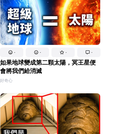
-
-
-
-
如果地球變成第二顆太陽，冥王星便
會將我們給消滅
好奇心