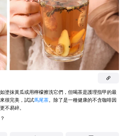
如塗抹黃瓜或用檸檬擦洗它們，但喝茶是護理指甲的最
來很完美，試試
馬尾茶
。除了是一種健康的不含咖啡因
更不易碎。
？