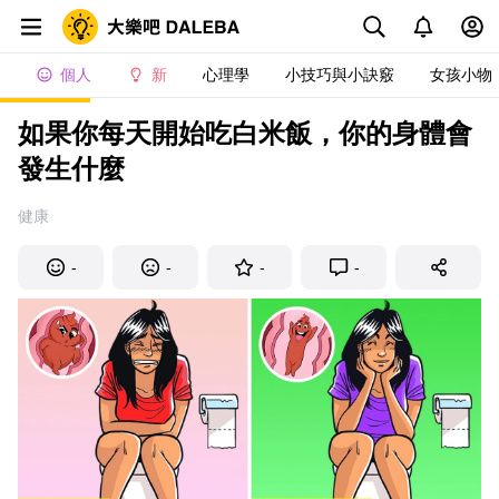
個人
新
心理學
小技巧與小訣竅
女孩小物
如果你每天開始吃白米飯，你的身體會
發生什麼
健康
-
-
-
-