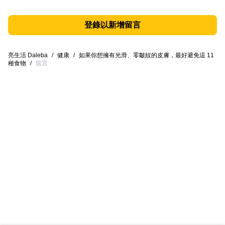
登錄以新增留言
亮生活 Daleba
/
健康
/
如果你想擁有光滑、零皺紋的皮膚，最好避免這 11
種食物
/
留言