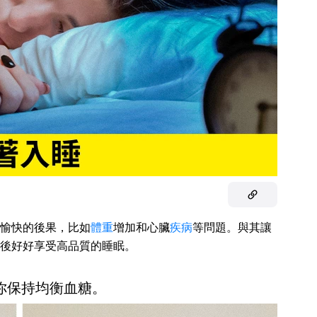
愉快的後果，比如
體重
增加和心臟
疾病
等問題。與其讓
後好好享受高品質的睡眠。
幫你保持均衡血糖。