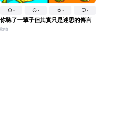
-
-
-
-
你聽了一輩子但其實只是迷思的傳言
動物