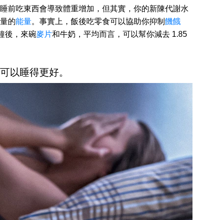
睡前吃東西會導致體重增加，但其實，你的新陳代謝水
量的
能量
。事實上，飯後吃零食可以協助你抑制
饑餓
分鐘後，來碗
麥片
和牛奶，平均而言，可以幫你減去 1.85
可能可以睡得更好。