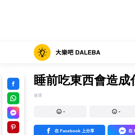
睡前吃東西會造成
健康
-
-
在 Facebook 上分享
在 