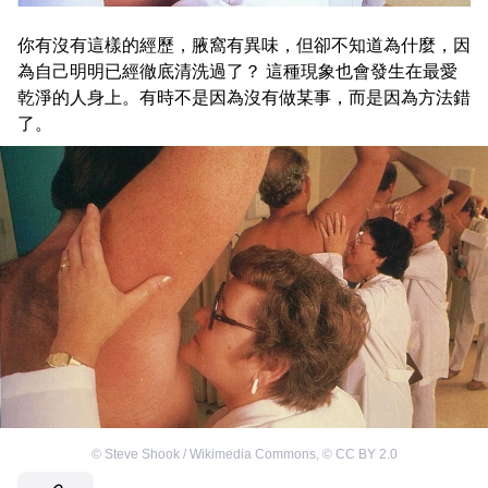
你有沒有這樣的經歷，腋窩有異味，但卻不知道為什麼，因
為自己明明已經徹底清洗過了？ 這種現象也會發生在最愛
乾淨的人身上。有時不是因為沒有做某事，而是因為方法錯
了。
©
Steve Shook / Wikimedia Commons
,
©
CC BY 2.0