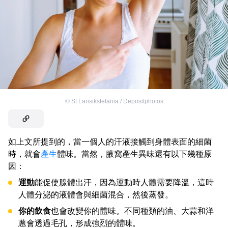
©
St.Larisikstefania / Depositphotos
如上文所提到的，當一個人的汗液接觸到身體表面的細菌
時，就會
產生
體味。當然，腋窩產生異味還有以下幾種原
因：
運動
能促使腺體出汗，因為運動時人體需要降溫，這時
人體分泌的液體會與細菌混合，然後蒸發。
你的飲食
也會改變你的體味。不同種類的油、大蒜和洋
蔥會透過毛孔，形成強烈的體味。