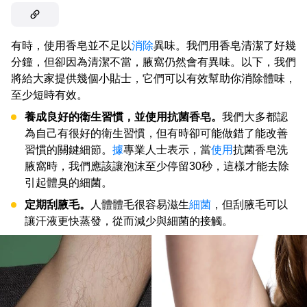
有時，使用香皂並不足以
消除
異味。我們用香皂清潔了好幾
分鐘，但卻因為清潔不當，腋窩仍然會有異味。以下，我們
將給大家提供幾個小貼士，它們可以有效幫助你消除體味，
至少短時有效。
養成良好的衛生習慣，並使用抗菌香皂。
我們大多都認
為自己有很好的衛生習慣，但有時卻可能做錯了能改善
習慣的關鍵細節。
據
專業人士表示，當
使用
抗菌香皂洗
腋窩時，我們應該讓泡沫至少停留30秒，這樣才能去除
引起體臭的細菌。
定期刮腋毛。
人體體毛很容易滋生
細菌
，但刮腋毛可以
讓汗液更快蒸發，從而減少與細菌的接觸。