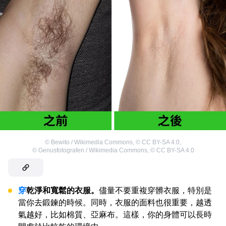
©
Bewito / Wikimedia Commons
,
©
CC BY-SA 4.0
,
©
Genusfotografen / Wikimedia Commons
,
©
CC BY-SA 4.0
穿
乾淨和寬鬆的衣服。
儘量不要重複穿髒衣服，特別是
當你去鍛鍊的時候。同時，衣服的面料也很重要，越透
氣越好，比如棉質、亞麻布。這樣，你的身體可以長時