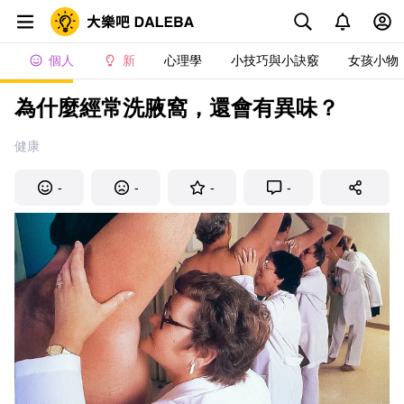
個人
新
心理學
小技巧與小訣竅
女孩小物
為什麼經常洗腋窩，還會有異味？
健康
-
-
-
-