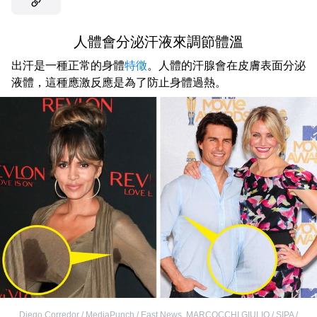
人體會分泌汗液來調節體溫
出汗是一種正常的身體
特徵
。人體的汗腺會在皮膚表面分泌
液體，這種應激反應是為了防止身體過熱。
Diego Corredor / MediaPunch / East News
,
MARCOCCHI GIULIO / SIPA /