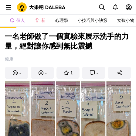
個人
新
心理學
小技巧與小訣竅
女孩小物
一名老師做了一個實驗來展示洗手的力
量，絕對讓你感到無比震撼
健康
-
-
1
-