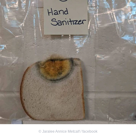
©
Jaralee Annice Metcalf / facebook