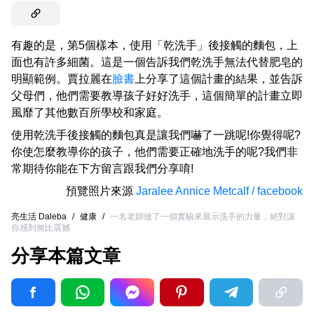
有趣的是，第5個樣本，使用「乾洗手」後接觸的麵包，上
面也有許多細菌。這是一個告訴我們乾洗手無法代替肥皂的
明顯範例。賈拉麗在
臉書
上分享了這個計畫的結果，並告訴
父母們，他們需要教導孩子好好洗手，這個簡單的計畫立即
風靡了其他數百所學校和家庭。
使用乾洗手後接觸的麵包真是讓我們嚇了一跳呢!你覺得呢?
你使怎麼教導你的孩子，他們需要正確地洗手的呢?我們非
常期待你能在下方留言跟我們分享唷!
預覽照片來源
Jaralee Annice Metcalf / facebook
亮生活 Daleba
/
健康
/
一名老師做了一個實驗來展示洗手的力量，絕對讓
你感到無比震撼
分享本篇文章