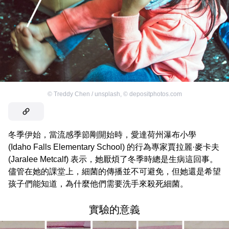
©
Treddy Chen / unsplash
,
©
depositphotos.com
冬季伊始，當流感季節剛開始時，愛達荷州瀑布小學
(Idaho Falls Elementary School) 的行為專家賈拉麗·麥卡夫
(Jaralee Metcalf) 表示，她厭煩了冬季時總是生病這回事。
儘管在她的課堂上，細菌的傳播並不可避免，但她還是希望
孩子們能知道，為什麼他們需要洗手來殺死細菌。
實驗的意義