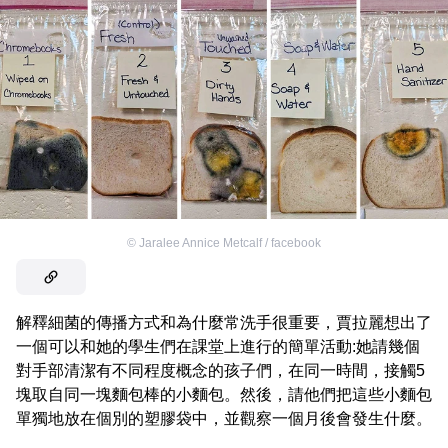
©
Jaralee Annice Metcalf / facebook
解釋細菌的傳播方式和為什麼常洗手很重要，賈拉麗想出了
一個可以和她的學生們在課堂上進行的簡單活動:她請幾個
對手部清潔有不同程度概念的孩子們，在同一時間，接觸5
塊取自同一塊麵包棒的小麵包。然後，請他們把這些小麵包
單獨地放在個別的塑膠袋中，並觀察一個月後會發生什麼。