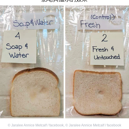
©
Jaralee Annice Metcalf / facebook
,
©
Jaralee Annice Metcalf / facebook