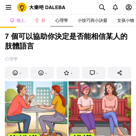
個人
新
心理學
小技巧與小訣竅
女孩小物
7 個可以協助你決定是否能相信某人的
肢體語言
心理學
-
-
-
-