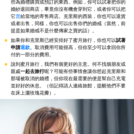
些為婚禮購買或預訂的東西。例如，你可以試著把你的
婚紗退回商店，畢竟你沒有機會穿到它，或者你可以把
它
賣
給當地的寄售商店。克里斯的西裝，你也可以退貨
或者出售，同樣，你也可以出售你們的婚戒（當然，前
提是如果婚戒不是什麼傳家之寶的話）。
如果你和克里斯已經安排好了蜜月旅行，你也可以
試著
申請
退款
。取消費用可能很高，但你至少可以拿回你所
付的一部分的費用。
說到蜜月旅行，我們有個更好的主意。何不找個朋友或
親戚
一起去旅行
呢？可能有些事情會讓你想起克里斯和
那場被取消的婚禮，但你現在最需要的便是幫自己充電
並好好的休息。（但記得請人連絡旅館，提醒他們不要
在床上灑玫瑰花瓣）。