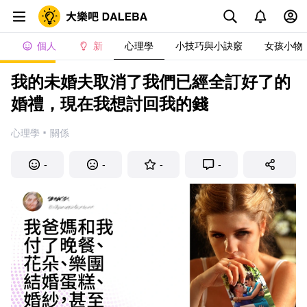
個人
新
心理學
小技巧與小訣竅
女孩小物
我的未婚夫取消了我們已經全訂好了的
婚禮，現在我想討回我的錢
·
心理學
關係
-
-
-
-