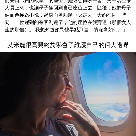
們去自己買的機票上的座位。她還想再吵一會，另一名空乘
人員上來，也讓母子倆回到自己座位上去。隨後，她們母子
倆面色極為不悅，起身向著船艙中央走去。大約在同一時
間，一位遲到的乘客到達了；他的座位在我旁邊（那個女人
坐的那個）。 我想知道如果他早點到達，情況會如何。」
艾米麗很高興終於學會了維護自己的個人邊界