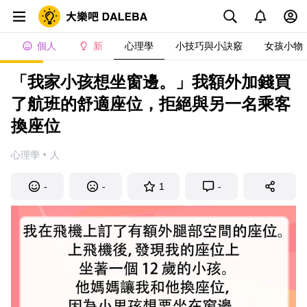
個人
新
心理學
小技巧與小訣竅
女孩小物
「我家小孩想坐窗邊。」我額外加錢買
了航班的舒適座位，拒絕與另一名乘客
換座位
·
心理學
人
-
-
1
-