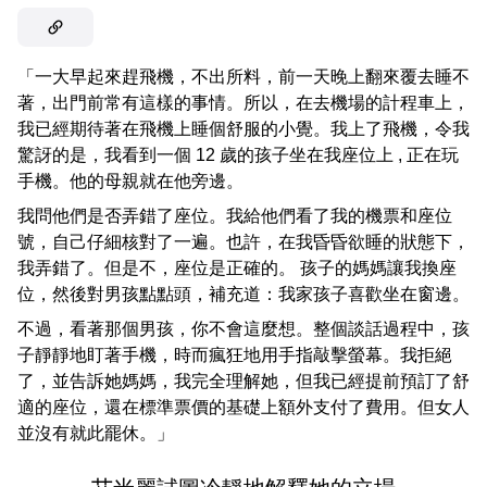
「一大早起來趕飛機，不出所料，前一天晚上翻來覆去睡不
著，出門前常有這樣的事情。所以，在去機場的計程車上，
我已經期待著在飛機上睡個舒服的小覺。我上了飛機，令我
驚訝的是，我看到一個 12 歲的孩子坐在我座位上 , 正在玩
手機。他的母親就在他旁邊。
我問他們是否弄錯了座位。我給他們看了我的機票和座位
號，自己仔細核對了一遍。也許，在我昏昏欲睡的狀態下，
我弄錯了。但是不，座位是正確的。 孩子的媽媽讓我換座
位，然後對男孩點點頭，補充道：我家孩子喜歡坐在窗邊。
不過，看著那個男孩，你不會這麼想。整個談話過程中，孩
子靜靜地盯著手機，時而瘋狂地用手指敲擊螢幕。我拒絕
了，並告訴她媽媽，我完全理解她，但我已經提前預訂了舒
適的座位，還在標準票價的基礎上額外支付了費用。但女人
並沒有就此罷休。」