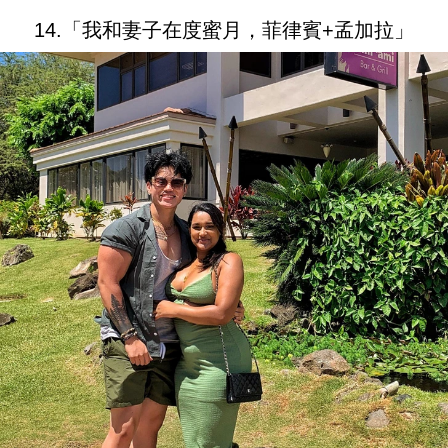
14.「我和妻子在度蜜月，菲律賓+孟加拉」