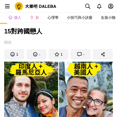
個人
新
心理學
小技巧與小訣竅
女孩小物
15對跨國戀人
關係
1
-
1
-