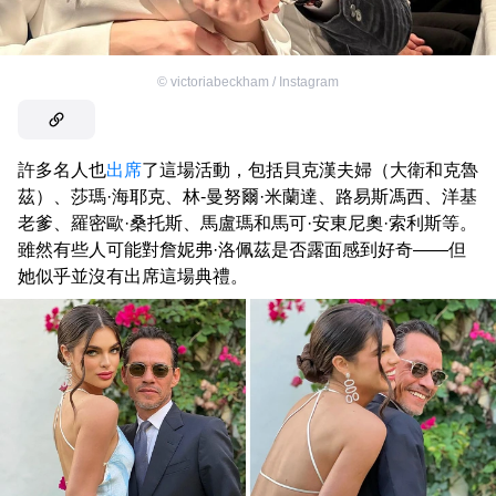
©
victoriabeckham / Instagram
許多名人也
出席
了這場活動，包括貝克漢夫婦（大衛和克魯
茲）、莎瑪·海耶克、林-曼努爾·米蘭達、路易斯馮西、洋基
老爹、羅密歐·桑托斯、馬盧瑪和馬可·安東尼奧·索利斯等。
雖然有些人可能對詹妮弗·洛佩茲是否露面感到好奇——但
她似乎並沒有出席這場典禮。