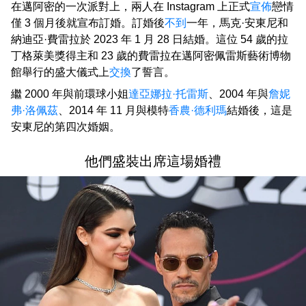
在邁阿密的一次派對上，兩人在 Instagram 上正式
宣佈
戀情
僅 3 個月後就宣布訂婚。訂婚後
不到
一年，馬克·安東尼和
納迪亞·費雷拉於 2023 年 1 月 28 日結婚。這位 54 歲的拉
丁格萊美獎得主和 23 歲的費雷拉在邁阿密佩雷斯藝術博物
館舉行的盛大儀式上
交換
了誓言。
繼 2000 年與前環球小姐
達亞娜拉·托雷斯
、2004 年與
詹妮
弗·洛佩茲
、2014 年 11 月與模特
香農·德利瑪
結婚後，這是
安東尼的第四次婚姻。
他們盛裝出席這場婚禮