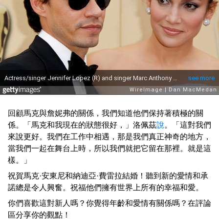
回顧馬克與詹妮弗的關係，我們知道他們保持著積極的關
係。「馬克和我現在的狀態很好，」洛佩茲
說
。「這對我們
來說更好。我們在工作中相遇，那是我們真正神奇的地方，
當我們一起在舞台上時，所以我們就把它留在那裡。就是這
樣。」
祝賀馬克·安東尼和納迪亞·費雷拉結婚！聽到新的愛情和承
諾總是令人興奮。祝福他們擁有世界上所有的幸福和愛。
你們喜歡這對新人嗎？你覺得年齡和愛情有關係嗎？在評論
區分享你的觀點！