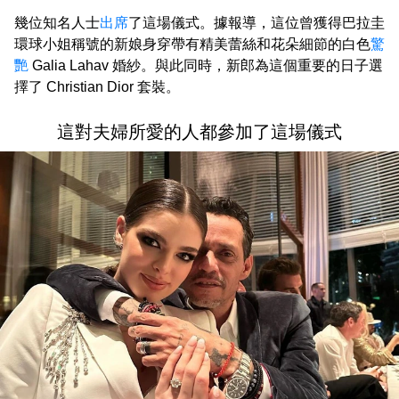
幾位知名人士
出席
了這場儀式。據報導，這位曾獲得巴拉圭
環球小姐稱號的新娘身穿帶有精美蕾絲和花朵細節的白色
驚
艷
Galia Lahav 婚紗。與此同時，新郎為這個重要的日子選
擇了 Christian Dior 套裝。
這對夫婦所愛的人都參加了這場儀式