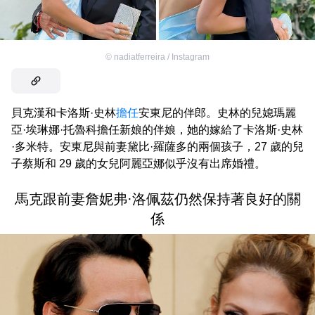
©
nadiatferreira / Instagram
貝克漢和卡洛斯·史林
擔任
安東尼的伴郎。史林的兒媳瑪麗
亞·埃琳娜·托魯科擔任新娘的伴娘，她的嫁給了卡洛斯·史林
·多米特。安東尼與前妻黛比·羅薩多的兩個孩子，27 歲的兒
子蔡斯和 29 歲的女兒阿麗亞娜似乎沒有出席婚禮。
馬克跟前妻詹妮弗·洛佩茲仍然保持著良好的關
係