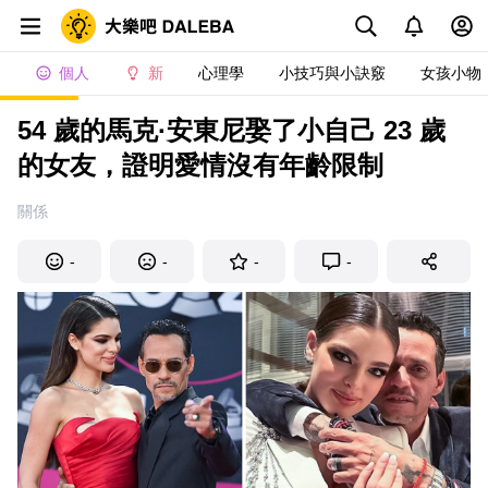
個人
新
心理學
小技巧與小訣竅
女孩小物
54 歲的馬克·安東尼娶了小自己 23 歲
的女友，證明愛情沒有年齡限制
關係
-
-
-
-