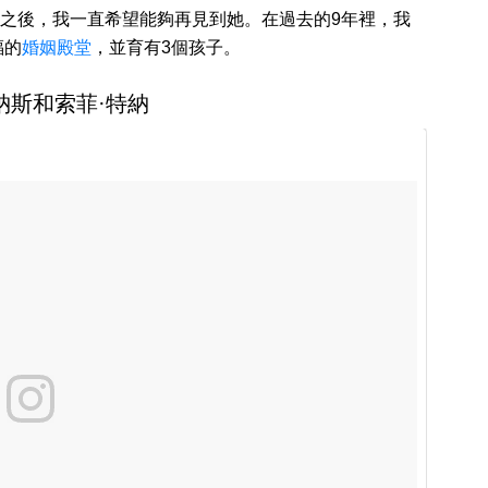
之後，我一直希望能夠再見到她。在過去的9年裡，我
福的
婚姻殿堂
，並育有3個孩子。
喬納斯和索菲·特納