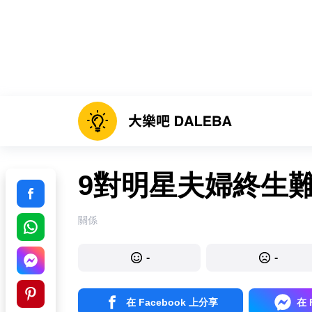
9對明星夫婦終生
關係
-
-
在 Facebook 上分享
在 