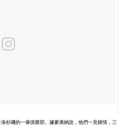
於
洛杉磯的一傢俱樂部。據麥康納說，他們一見鍾情，三