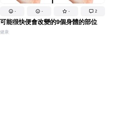
-
-
-
2
可能很快便會改變的9個身體的部位
健康