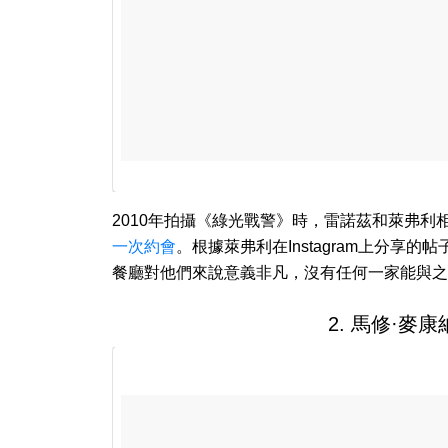
2010年拍攝《綠光戰警》時，雷諾茲和萊弗
一次約會
。根據萊弗利在Instagram上分
餐廳對他們來說意義非凡，沒有任何一家能與之
2. 馬修·麥