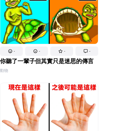
-
-
-
-
你聽了一輩子但其實只是迷思的傳言
動物