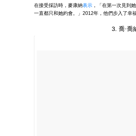
在接受採訪時，麥康納
表示
，「在第一次見到她
一直都只和她約會。」2012年，他們步入了幸
3. 喬·