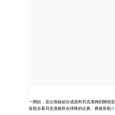
一開始，這位辣妹組合成員和貝克漢姆的關係並不
富勒去看貝克漢姆所在球隊的比賽。賽後富勒
介