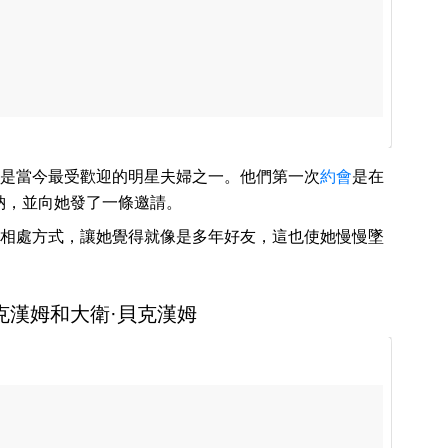
是當今最受歡迎的明星夫婦之一。他們第一次
約會
是在
特納，並向她發了一條邀請。
相處方式，讓她覺得就像是多年好友，這也使她慢慢墜
貝克漢姆和大衛·貝克漢姆