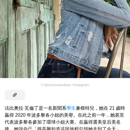
©
fabiolavalentinpr / Instagram
法比奧拉·瓦倫丁是一名新聞系
學生
兼模特兒，她在 21 歲時
贏得 2020 年波多黎各小姐的美譽。在此之前一年，她甚至
代表波多黎各參加了環球小姐大賽。在贏得選美皇后美名
後，她說自己「很高興知道這段旅程引領她走到了今天」，