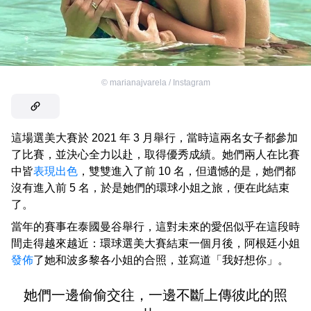
©
marianajvarela / Instagram
這場選美大賽於 2021 年 3 月舉行，當時這兩名女子都參加
了比賽，並決心全力以赴，取得優秀成績。她們兩人在比賽
中皆
表現出色
，雙雙進入了前 10 名，但遺憾的是，她們都
沒有進入前 5 名，於是她們的環球小姐之旅，便在此結束
了。
當年的賽事在泰國曼谷舉行，這對未來的愛侶似乎在這段時
間走得越來越近：環球選美大賽結束一個月後，阿根廷小姐
發佈
了她和波多黎各小姐的合照，並寫道「我好想你」。
她們一邊偷偷交往，一邊不斷上傳彼此的照