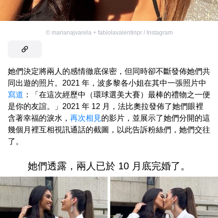
©
marianajvarela + fabiolavalentinpr / Instagram
她們決定將兩人的感情徹底保密，但同時卻不斷發佈她們共
同出遊的照片。2021 年，波多黎各小姐在其中一張照片中
寫道
：「在這次經歷中（環球選美大賽）最棒的禮物之一便
是你的友誼。」2021 年 12 月，法比奧拉發佈了她們眼裡
含著幸福的淚水，
再次相見
的影片，並展示了她們分開的這
幾個月裡互相視訊通話的截圖，以此告訴粉絲們，她們交往
了。
她們透露，兩人已於 10 月底完婚了。