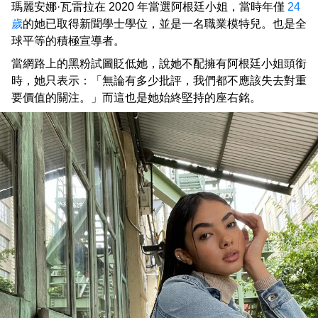
瑪麗安娜·瓦雷拉在 2020 年當選阿根廷小姐，當時年僅
24
歲
的她已取得新聞學士學位，並是一名職業模特兒。也是全
球平等的積極宣導者。
當網路上的黑粉試圖貶低她，說她不配擁有阿根廷小姐頭銜
時，她只表示：「無論有多少批評，我們都不應該失去對重
要價值的關注。」而這也是她始終堅持的座右銘。