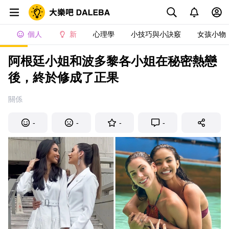
個人
新
心理學
小技巧與小訣竅
女孩小物
阿根廷小姐和波多黎各小姐在秘密熱戀
後，終於修成了正果
關係
-
-
-
-