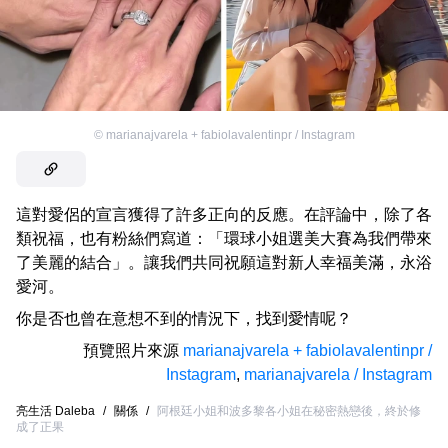
©
marianajvarela + fabiolavalentinpr / Instagram
這對愛侶的宣言獲得了許多正向的反應。在評論中，除了各
類祝福，也有粉絲們寫道：「環球小姐選美大賽為我們帶來
了美麗的結合」。讓我們共同祝願這對新人幸福美滿，永浴
愛河。
你是否也曾在意想不到的情況下，找到愛情呢？
預覽照片來源
marianajvarela + fabiolavalentinpr /
Instagram
,
marianajvarela / Instagram
亮生活 Daleba
/
關係
/
阿根廷小姐和波多黎各小姐在秘密熱戀後，終於修
成了正果