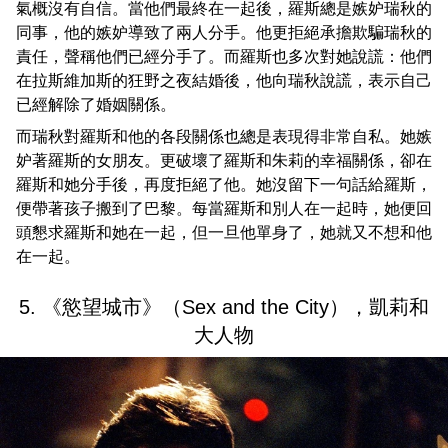
氣概沒有自信。當他們最終在一起後，羅斯總是嫉妒瑞秋的
同事，他的嫉妒導致了兩人分手。他更拒絕承擔欺騙瑞秋的
責任，聲稱他們已經分手了。而羅斯也多次對她說謊：他們
在拉斯維加斯的狂野之夜結婚後，他向瑞秋說謊，表示自己
已經解除了婚姻關係。
而瑞秋對羅斯和他的各段關係也總是表現得非常自私。她嫉
妒著羅斯的女朋友。更破壞了羅斯和朱莉的幸福關係，卻在
羅斯和她分手後，再度拒絕了他。她沒留下一句話給羅斯，
便帶著孩子搬到了巴黎。每當羅斯和別人在一起時，她便回
頭懇求羅斯和她在一起，但一旦他單身了，她就又不想和他
在一起。
5. 《慾望城市》（Sex and the City），凱莉和
大人物