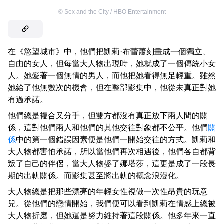
©
Sex and the City / HBO Entertainment
在《慾望城市》中，他們把凱莉·布蕾蕭刻畫成一個獨立、
自由的女人，但每當大人物出現時，她就成了一個傳統小女
人。她愛著一個無情的男人，而他把她看得無足輕重。雖然
她給了他無數次的機會，但在整部影集中，他從未真正對她
有過承諾。
他們總是複合又分手，但雙方都沒有真正放下兩人間的關
係，這對他們兩人和他們的其他交往對象都不公平。他們
關
係
中的第一個錯誤因素便是他們一開始交往的方式。凱莉和
大人物都害怕承諾，所以當他們再次相遇後，他們各自都背
叛了自己的伴侶，當大人物娶了娜塔莎，這更是成了一段長
期的出軌關係。而影集甚至將出軌的概念浪漫化。
大人物總是把那些漂亮的年輕女性視做一次性昂貴的玩意
兒。從他們的戀情開始，我們便可以看到凱莉在情感上總被
大人物折磨，但她還是努力維持著這段關係。他多年來一直