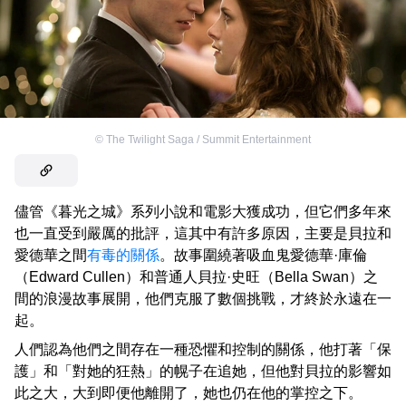
©
The Twilight Saga / Summit Entertainment
儘管《暮光之城》系列小說和電影大獲成功，但它們多年來
也一直受到嚴厲的批評，這其中有許多原因，主要是貝拉和
愛德華之間
有毒的關係
。故事圍繞著吸血鬼愛德華·庫倫
（Edward Cullen）和普通人貝拉·史旺（Bella Swan）之
間的浪漫故事展開，他們克服了數個挑戰，才終於永遠在一
起。
人們認為他們之間存在一種恐懼和控制的關係，他打著「保
護」和「對她的狂熱」的幌子在追她，但他對貝拉的影響如
此之大，大到即便他離開了，她也仍在他的掌控之下。