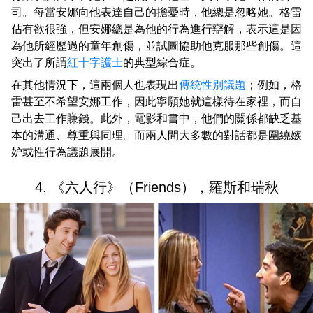
司。每當安娜向他表達自己的擔憂時，他總是忽略她。格雷
佔有欲很強，但安娜總是為他的行為進行辯解，表示這是因
為他所經歷過的童年創傷，並試圖協助他克服那些創傷。這
突出了所謂
紅十字護士
的典型綜合症。
在其他情況下，這兩個人也表現出
傳統性別議題
；例如，格
雷甚至不希望安娜工作，因此寧願她就這樣待在家裡，而自
己出去工作賺錢。此外，電影和書中，他們的關係都缺乏基
本的溝通、尊重與同理。而兩人間大多數的對話都是圍繞嫉
妒或性行為議題展開。
4. 《六人行》（Friends），羅斯和瑞秋