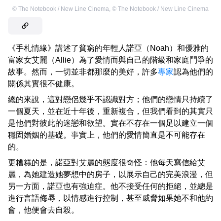
©
The Notebook / New Line Cinema
,
©
The Notebook / New Line Cinema
《手札情緣》講述了貧窮的年輕人諾亞（Noah）和優雅的
富家女艾麗（Allie）為了愛情而與自己的階級和家庭鬥爭的
故事。然而，一切並非都那麼的美好，許多
專家
認為他們的
關係其實很不健康。
總的來說，這對戀侶幾乎不認識對方；他們的戀情只持續了
一個夏天，並在近十年後，重新複合，但我們看到的其實只
是他們對彼此的迷戀和欲望。實在不存在一個足以建立一個
穩固婚姻的基礎。事實上，他們的愛情簡直是不可能存在
的。
更糟糕的是，諾亞對艾麗的態度很奇怪：他每天寫信給艾
麗，為她建造她夢想中的房子，以展示自己的完美浪漫，但
另一方面，諾亞也有強迫症。他不接受任何的拒絕，並總是
進行言語侮辱，以情感進行控制，甚至威脅如果她不和他約
會，他便會去自殺。