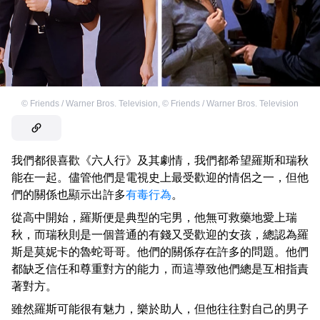
©
Friends / Warner Bros. Television
,
©
Friends / Warner Bros. Television
我們都很喜歡《六人行》及其劇情，我們都希望羅斯和瑞秋
能在一起。儘管他們是電視史上最受歡迎的情侶之一，但他
們的關係也顯示出許多
有毒行為
。
從高中開始，羅斯便是典型的宅男，他無可救藥地愛上瑞
秋，而瑞秋則是一個普通的有錢又受歡迎的女孩，總認為羅
斯是莫妮卡的魯蛇哥哥。他們的關係存在許多的問題。他們
都缺乏信任和尊重對方的能力，而這導致他們總是互相指責
著對方。
雖然羅斯可能很有魅力，樂於助人，但他往往對自己的男子