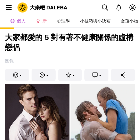
個人
新
心理學
小技巧與小訣竅
女孩小物
大家都愛的 5 對有著不健康關係的虛構
戀侶
關係
-
-
-
-