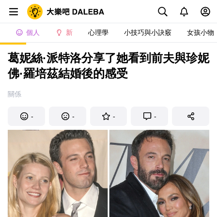
個人
新
心理學
小技巧與小訣竅
女孩小物
葛妮絲·派特洛分享了她看到前夫與珍妮
佛·羅培茲結婚後的感受
關係
-
-
-
-