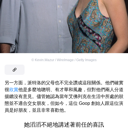
©
Kevin.Mazur / WireImage / Getty Images
另一方面，派特洛的父母也不完全讚成這段關係。他們確實
很
欣賞
他是多麼地聰明、有才華和風趣，但對他們兩人分道
揚鑣沒有意見。儘管她認為當年艾佛列克在生活中所處的狀
態並不適合交女朋友，但如今，這位 Goop 創始人跟這位演
員是好朋友，並且非常喜歡他。
她滔滔不絕地講述著前任的喜訊