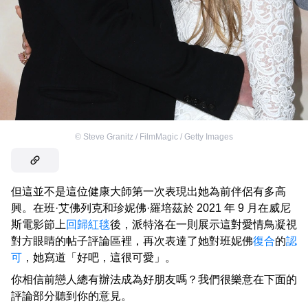
©
Steve Granitz / FilmMagic / Getty Images
但這並不是這位健康大師第一次表現出她為前伴侶有多高
興。在班·艾佛列克和珍妮佛·羅培茲於 2021 年 9 月在威尼
斯電影節上
回歸紅毯
後，派特洛在一則展示這對愛情鳥凝視
對方眼睛的帖子評論區裡，再次表達了她對班妮佛
復合
的
認
可
，她寫道「好吧，這很可愛」。
你相信前戀人總有辦法成為好朋友嗎？我們很樂意在下面的
評論部分聽到你的意見。