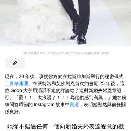
OnTheJLo via Grosby Group/Grosby Group/East News
現在，20 年後，班妮佛終於在拉斯維加斯舉行的秘密儀式
上
喜結連理
。在派特洛和艾佛列克首次約會近 25 年後，這
位 Goop 大亨用滔滔不絕的評論給了這對新婚夫婦蓋章認
可。「愛！！！太浪漫了！！！為他們感到高興，」她在粉
絲問答環節的 Instagram 故事中
寫道
，表明她顯然與前任關
係良好。
她從不錯過任何一個向新婚夫婦表達愛意的機