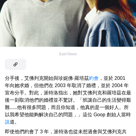
East News
分手後，艾佛列克開始與珍妮佛·羅培茲
約會
，並於 2001
年向她求婚，但他們在 2003 年取消了婚禮，並於 2004 年
宣布分手。對此，派特洛指出，她對艾佛列克和羅培茲在最
後一刻取消他們的婚禮並不驚訝。「班讓自己的生活變得艱
難......他有很多問題，而且你知道，他真的是一個好人。所
以我希望他能夠解決自己的問題，」這位 Goop 創始人當時
說
道。
即使他們約會了 3 年，派特洛也從未想過會與艾佛列克共