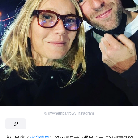
©
gwynethpaltrow / Instagram
這位出演《
莎翁情史
》的女演員最近曬出了一張她和前任的