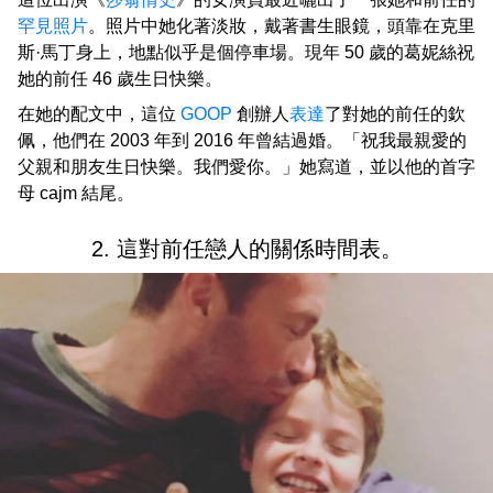
罕見照片
。照片中她化著淡妝，戴著書生眼鏡，頭靠在克里
斯·馬丁身上，地點似乎是個停車場。現年 50 歲的葛妮絲祝
她的前任 46 歲生日快樂。
在她的配文中，這位
GOOP
創辦人
表達
了對她的前任的欽
佩，他們在 2003 年到 2016 年曾結過婚。「祝我最親愛的
父親和朋友生日快樂。我們愛你。」她寫道，並以他的首字
母 cajm 結尾。
2. 這對前任戀人的關係時間表。