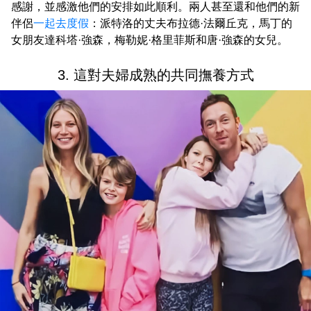
感謝，並感激他們的安排如此順利。兩人甚至還和他們的新
伴侶
一起去度假
：派特洛的丈夫布拉德·法爾丘克，馬丁的
女朋友達科塔·強森，梅勒妮·格里菲斯和唐·強森的女兒。
3. 這對夫婦成熟的共同撫養方式