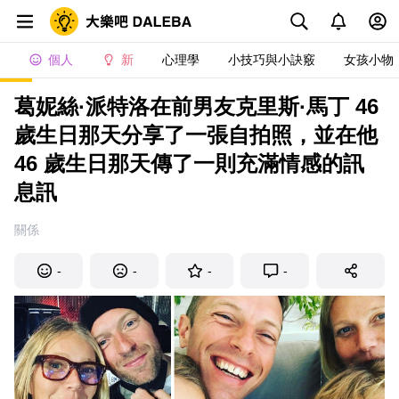
個人
新
心理學
小技巧與小訣竅
女孩小物
葛妮絲·派特洛在前男友克里斯·馬丁 46
歲生日那天分享了一張自拍照，並在他
46 歲生日那天傳了一則充滿情感的訊
息訊
關係
-
-
-
-