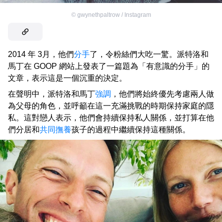
©
gwynethpaltrow / Instagram
2014 年 3月，他們
分手
了，令粉絲們大吃一驚。派特洛和
馬丁在 GOOP 網站上發表了一篇題為「有意識的分手」的
文章，表示這是一個沉重的決定。
在聲明中，派特洛和馬丁
強調
，他們將始終優先考慮兩人做
為父母的角色，並呼籲在這一充滿挑戰的時期保持家庭的隱
私。這對戀人表示，他們會持續保持私人關係，並打算在他
們分居和
共同撫養
孩子的過程中繼續保持這種關係。