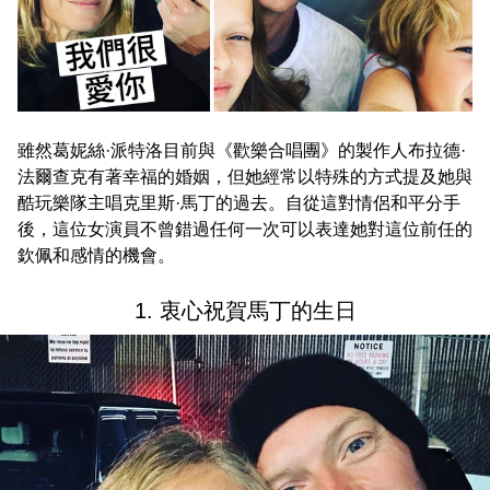
雖然葛妮絲·派特洛目前與《歡樂合唱團》的製作人布拉德·
法爾查克有著幸福的婚姻，但她經常以特殊的方式提及她與
酷玩樂隊主唱克里斯·馬丁的過去。自從這對情侶和平分手
後，這位女演員不曾錯過任何一次可以表達她對這位前任的
欽佩和感情的機會。
1. 衷心祝賀馬丁的生日