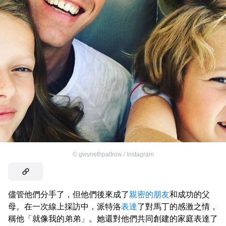
©
gwynethpaltrow / Instagram
儘管他們分手了，但他們後來成了
親密的朋友
和成功的父
母。在一次線上採訪中，派特洛
表達
了對馬丁的感激之情，
稱他「就像我的弟弟」。她還對他們共同創建的家庭表達了