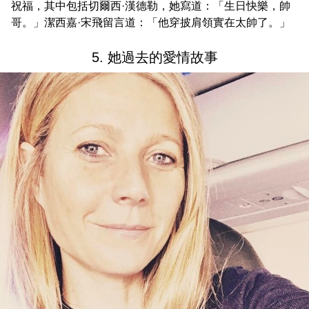
祝福，其中包括切爾西·漢德勒，她寫道：「生日快樂，帥
哥。」潔西嘉·宋飛留言道：「他穿披肩領實在太帥了。」
5. 她過去的愛情故事