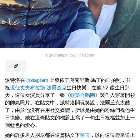
©
gwynethpaltrow / Instagram
派特洛在
Instagram
上發佈了與克里斯·馬丁的自拍照，並
祝
現任丈夫
布拉德·法爾查克
生日快樂。在他 52 歲生日那
天，這位女演員分享了一張《
歡樂合唱團
》製作人穿著開衫
的帥氣照片。在貼文中，派特洛開玩笑說，法爾丘克太酷
了，由於他沒有在用社交媒體，所以是由她的粉絲們祝他生
日快樂。她在這條貼文的標題上寫了一句生日祝福並加上一
個藍色的愛心。
她的許多名人朋友都在這篇貼文下
留言
，以向這位壽星送上