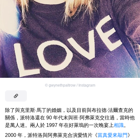
©
gwynethpaltrow / Instagram
除了與克里斯·馬丁的婚姻，以及目前與布拉德·法爾查克的
關係，派特洛還在 90 年代末與班·阿弗萊克交往過，當時他
是萬人迷。兩人於 1997 年在好萊塢的一次晚宴上
相識
。
2000 年，派特洛與阿弗萊克合演愛情片《
當真愛來敲門
》