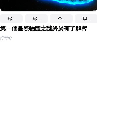
-
-
-
-
第一個星際物體之謎終於有了解釋
好奇心