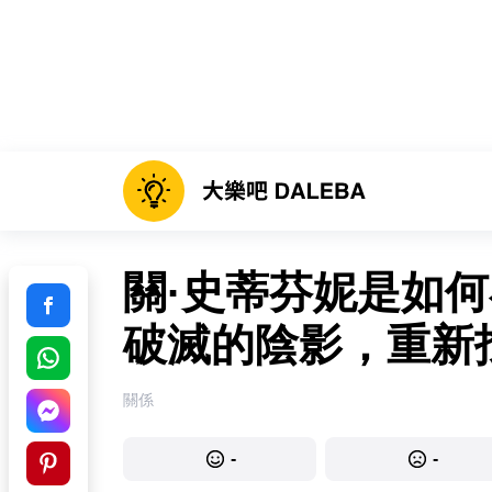
關·史蒂芬妮是如何
破滅的陰影，重新
關係
-
-