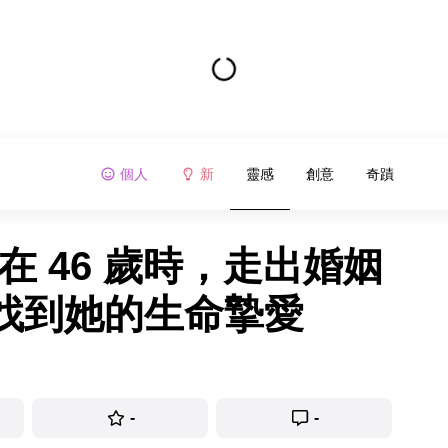
個人
新
靈感
創意
奇蹟
在 46 歲時，走出婚姻
找到她的生命摯愛
-
-