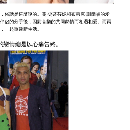
，俗話是這麼說的。關·史蒂芬妮和布萊克·謝爾頓的愛
伴侶的分手後，因對音樂的共同熱情而相遇相愛。而兩
，一起重建新生活。
的戀情總是以心痛告終。