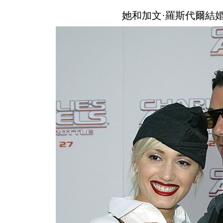
她和加文·羅斯代爾結婚