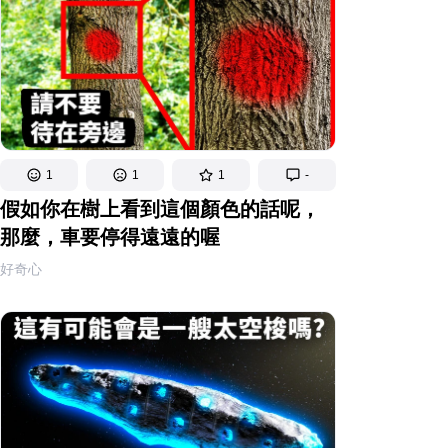
1
1
1
-
假如你在樹上看到這個顏色的話呢，
那麼，車要停得遠遠的喔
好奇心