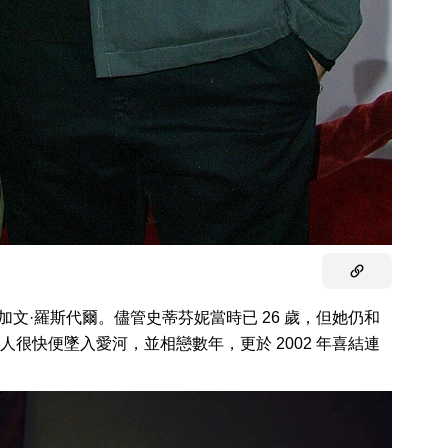
唱加文·羅斯代爾。儘管史蒂芬妮當時已 26 歲，但她仍和
人很快便墜入愛河，並相戀數年，更於 2002 年喜結連