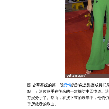
關·史蒂芬妮的第一段
戀情
的對象是樂團成員托尼
點，」這位歌手在後來的一次採訪中回憶道。這兩位
芬妮分手了。然而，在接下來的幾年中，他們仍
手所啟發的歌曲。