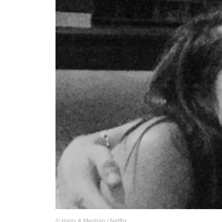
©
Harry & Meghan / Netflix