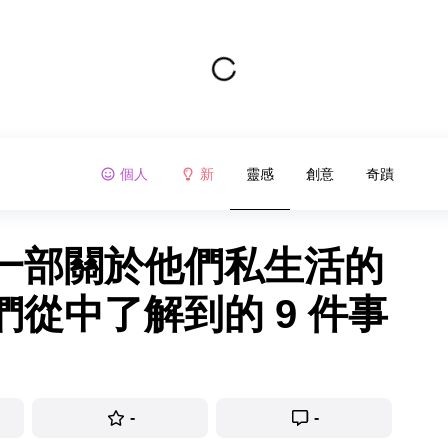
個人
新
靈感
創意
奇蹟
一部關於他們私生活的
從中了解到的 9 件事
-
-