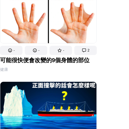
-
-
-
2
可能很快便會改變的9個身體的部位
健康