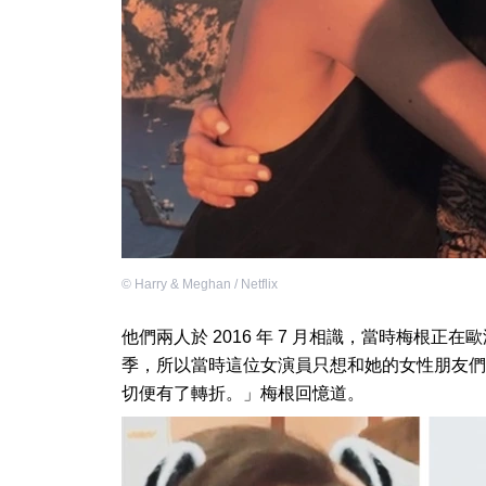
©
Harry & Meghan / Netflix
他們兩人於 2016 年 7 月相識，當時梅根正
季，所以當時這位女演員只想和她的女性朋友們
切便有了轉折。」梅根回憶道。