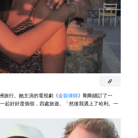
在歐洲旅行。她主演的電視劇《
金裝律師
》剛剛續訂了一
一起好好度個假，四處旅遊。「然後我遇上了哈利。一