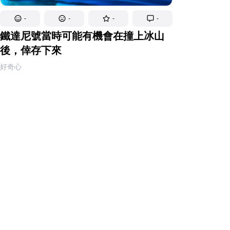
-
-
-
-
鐵達尼號當時可能有機會在撞上冰山
後，倖存下來
好奇心