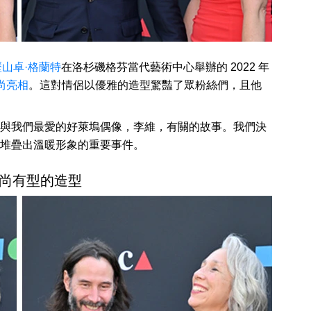
歷山卓·格蘭特
在洛杉磯格芬當代藝術中心舉辦的 2022 年
尚亮相
。這對情侶以優雅的造型驚豔了眾粉絲們，且他
與我們最愛的好萊塢偶像，李維，有關的故事。我們決
堆疊出溫暖形象的重要事件。
尚有型的造型