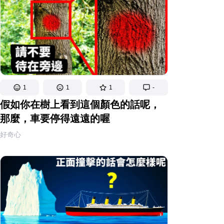
1
1
1
-
假如你在樹上看到這個顏色的話呢，
那麼，車要停得遠遠的喔
好奇心