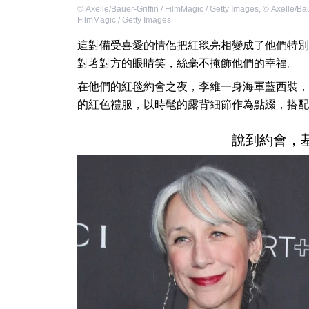
©
Axelle/Bauer-Griffin / FilmMagic / Getty Images
,
©
Axelle/Bau
FilmMagic / Getty Images
這對備受喜愛的情侶把紅毯亮相變成了他們特別
對著對方的眼睛笑，絲毫不掩飾他們的幸福。
在他們的紅毯約會之夜，李維一身海軍藍西裝，
的紅色禮服，以時髦的露背細節作為點綴，搭配
說到約會，