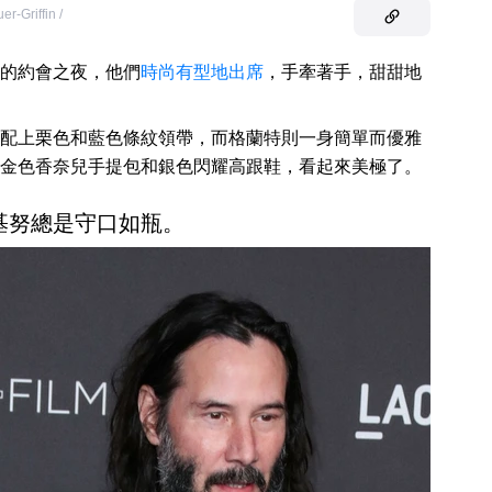
er-Griffin /
的約會之夜，他們
時尚有型地出席
，手牽著手，甜甜地
配上栗色和藍色條紋領帶，而格蘭特則一身簡單而優雅
金色香奈兒手提包和銀色閃耀高跟鞋，看起來美極了。
基努總是守口如瓶。