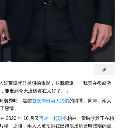
入好萊塢就只是想拍電影，並繼續說：「我實在很感激
，能走到今天這樣實在太好了。」
羅蘭時裝秀時，媒體
首次傳出兩人戀情
的緋聞。同年，兩人
了戀情。
20 年 10 月又
再次一起現身
柏林，當時李維正在柏
在片場。之後，兩人又被拍到在巴黎浪漫約會時接吻的畫