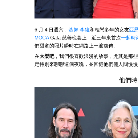
6 月 4 日週六，
基努·李維
和相戀多年的女友
亞
MOCA
Gala 慈善晚宴上，近三年來首次
一起時
們甜蜜的照片瞬時在網路上一遍瘋傳。
在
大樂吧
，我們很喜歡浪漫的故事，尤其是那些
定特別來聊聊這個夜晚，並回憶他們倆人間慢慢
他們時