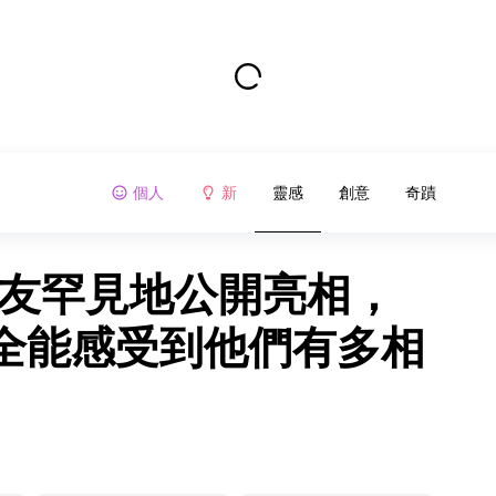
個人
新
靈感
創意
奇蹟
女友罕見地公開亮相，
全能感受到他們有多相