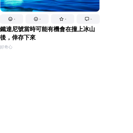
-
-
-
-
鐵達尼號當時可能有機會在撞上冰山
後，倖存下來
好奇心