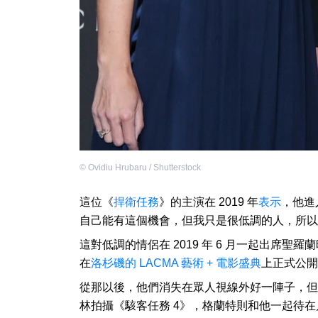
©
Ovidiu Hrubaru / Shutterstock
這位《
捍衛任務
》的主演在 2019 年
表示
，他進
自己能有這個機會，但我只是很低調的人，所以
這對低調的情侶在 2019 年 6 月一起出席聖
在
洛杉磯的 LACMA 藝術 + 電影盛典
上正式公開
從那以後，他們消失在眾人視線外好一陣子，但在 20
林拍攝《駭客任務 4》，格蘭特則和他一起待