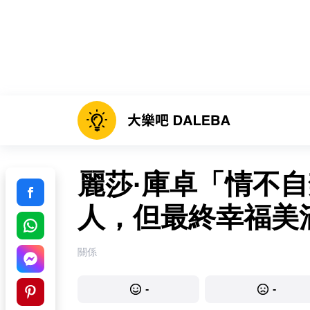
麗莎·庫卓「情不
人，但最終幸福美
關係
-
-