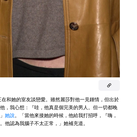
正在和她的室友談戀愛。雖然麗莎對他一見鍾情，但出於
他，我心想：『哇，他真是個完美的男人。但一切都晚
」
她說
。「當他來接她的時候，他給我打招呼，『嗨，
。他認為我腦子不太正常，」她補充道。