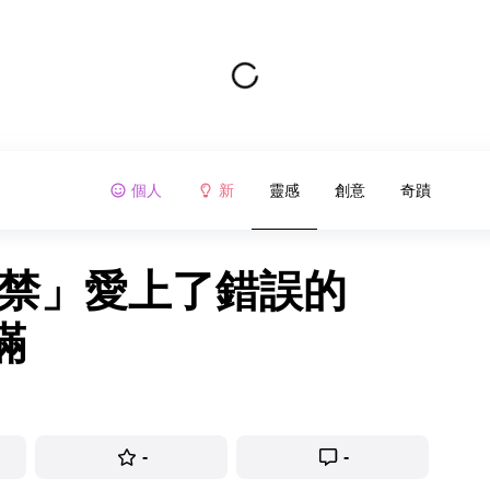
個人
新
靈感
創意
奇蹟
自禁」愛上了錯誤的
滿
-
-