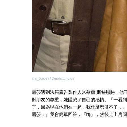
©
s_bukley / Depositphotos
麗莎遇到法籍廣告製作人米歇爾·斯特恩時，他
對朋友的尊重，她隱藏了自己的感情。「一看到
了，因為現在他們在一起，我什麼都做不了，』
麗莎，』我會簡單回答，『嗨』，然後走出房間