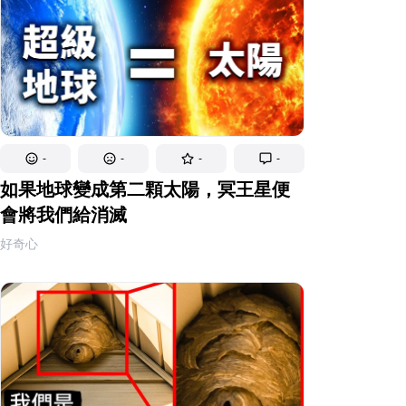
-
-
-
-
如果地球變成第二顆太陽，冥王星便
會將我們給消滅
好奇心