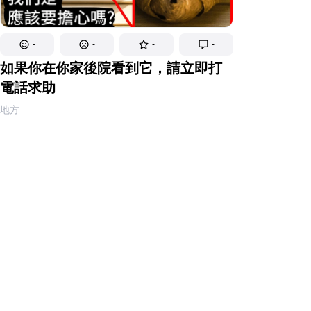
-
-
-
-
如果你在你家後院看到它，請立即打
電話求助
地方