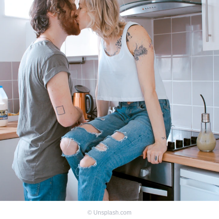
©
Unsplash.com