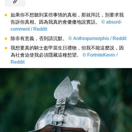
如果你不想聽到某些事情的真相，那就拜託，別要求我
告訴你真相。因為我真的會傻傻地說實話。
© absurd-
comment / Reddit
除非有意義，否則請沉默。
© Anthropomorphis / Reddit
我想要真的騎士盔甲當生日禮物，但我不能這麼說，因
為社會迫使我必須隱藏這種想望。
© FortniteKevin /
Reddit