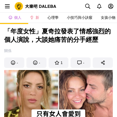
個人
新
心理學
小技巧與小訣竅
女孩小物
「年度女性」夏奇拉發表了情感強烈的
個人演說，大談她痛苦的分手經歷
關係
-
-
1
-