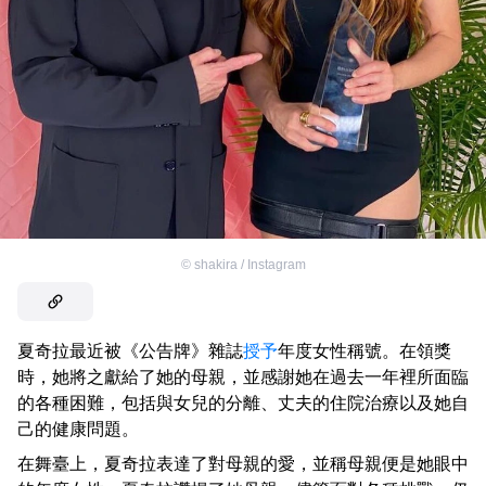
©
shakira / Instagram
夏奇拉最近被《公告牌》雜誌
授予
年度女性稱號。在領獎
時，她將之獻給了她的母親，並感謝她在過去一年裡所面臨
的各種困難，包括與女兒的分離、丈夫的住院治療以及她自
己的健康問題。
在舞臺上，夏奇拉表達了對母親的愛，並稱母親便是她眼中