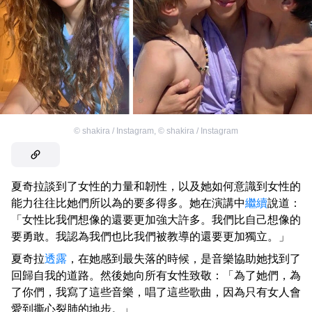
©
shakira / Instagram
,
©
shakira / Instagram
夏奇拉談到了女性的力量和韌性，以及她如何意識到女性的
能力往往比她們所以為的要多得多。她在演講中
繼續
說道：
「女性比我們想像的還要更加強大許多。我們比自己想像的
要勇敢。我認為我們也比我們被教導的還要更加獨立。」
夏奇拉
透露
，在她感到最失落的時候，是音樂協助她找到了
回歸自我的道路。然後她向所有女性致敬：「為了她們，為
了你們，我寫了這些音樂，唱了這些歌曲，因為只有女人會
愛到撕心裂肺的地步。」