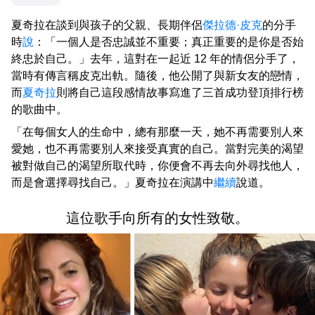
夏奇拉在談到與孩子的父親、長期伴侶
傑拉德·皮克
的分手
時
說
：「一個人是否忠誠並不重要；真正重要的是你是否始
終忠於自己。」去年，這對在一起近 12 年的情侶分手了，
當時有傳言稱皮克出軌。隨後，他公開了與新女友的戀情，
而
夏奇拉
則將自己這段感情故事寫進了三首成功登頂排行榜
的歌曲中。
「在每個女人的生命中，總有那麼一天，她不再需要別人來
愛她，也不再需要別人來接受真實的自己。當對完美的渴望
被對做自己的渴望所取代時，你便會不再去向外尋找他人，
而是會選擇尋找自己。」夏奇拉在演講中
繼續
說道。
這位歌手向所有的女性致敬。