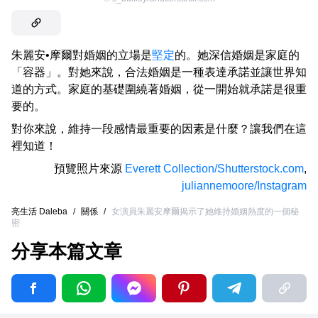
朱麗安•摩爾對婚姻的立場是
堅定
的。她深信婚姻是家庭的
「容器」。對她來說，合法婚姻是一種表達承諾並讓世界知
道的方式。家庭的基礎圍繞著婚姻，從一開始就承諾是很重
要的。
對你來說，維持一段感情最重要的因素是什麼？讓我們在這
裡知道！
預覽照片來源
Everett Collection/Shutterstock.com
,
juliannemoore/Instagram
亮生活 Daleba
/
關係
/
女演員朱麗安摩爾揭示了她維持婚姻熱度的一個秘
密
分享本篇文章