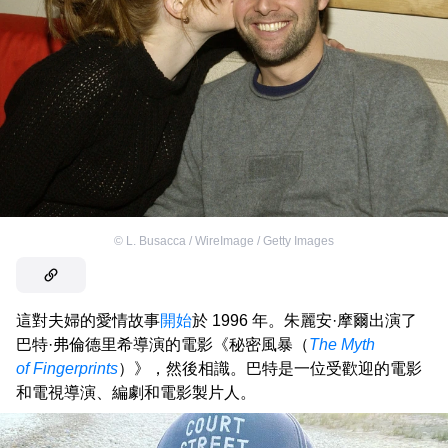
©
L. Busacca / WireImage / Getty Images
這對夫婦的愛情故事
開始
於 1996 年。朱麗安·摩爾出演了
巴特·弗倫德里希導演的電影《秘密風暴（
The Myth
of Fingerprints
）》，然後相識。巴特是一位受歡迎的電影
和電視導演、編劇和電影製片人。