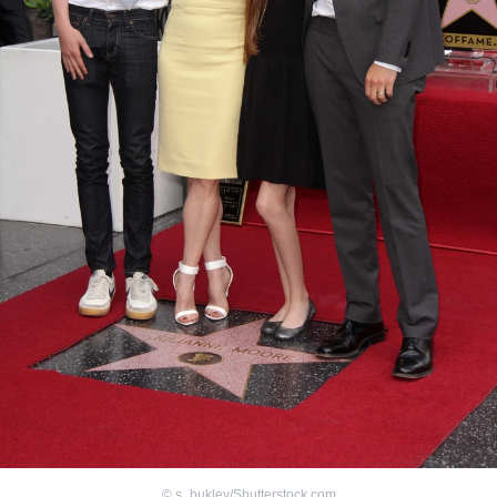
©
s_bukley/Shutterstock.com