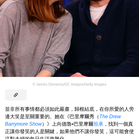
©
James Devaney/GC Images/Getty Images
並非所有事情都必須如此嚴肅，歸根結底，在你所愛的人旁
邊大笑是至關重要的。她在《巴里摩爾秀（
The Drew
Barrymore Show
）》上向德魯•巴里摩爾
坦承
，找到一個真
正讓你發笑的人是關鍵，如果他們不讓你發笑，這可能會使
這對夫婦的每日生活復雜化。