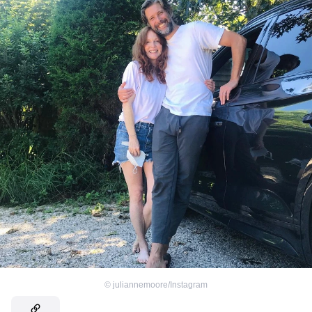
©
juliannemoore/Instagram