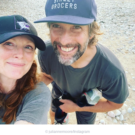
©
juliannemoore/Instagram