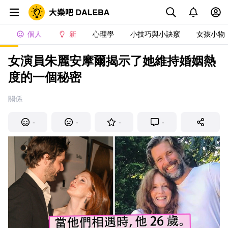
個人
新
心理學
小技巧與小訣竅
女孩小物
女演員朱麗安摩爾揭示了她維持婚姻熱
度的一個秘密
關係
-
-
-
-