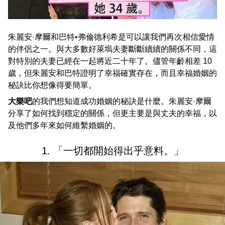
朱麗安·摩爾和巴特•弗倫德利希是可以讓我們再次相信愛情
的伴侶之一。與大多數好萊塢夫妻斷斷續續的關係不同，這
對特別的夫妻已經在一起將近二十年了。儘管年齡相差 10
歲，但朱麗安和巴特證明了幸福確實存在，而且幸福婚姻的
秘訣比你想像得要簡單。
大樂吧
的我們想知道成功婚姻的秘訣是什麼。朱麗安·摩爾
分享了如何找到穩定的關係，但更主要是與丈夫的幸福，以
及他們多年來如何維繫婚姻的。
1. 「一切都開始得出乎意料。」