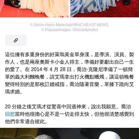
©
Genin-Hahn-Marechal/ABACA/EAST NEWS
,
©
PopularImages / Depositphotos
這位擁有多重身份的好萊塢黃金單身漢，是導演、演員、製
作人，也是兩座奧斯卡小金人得主，準備好要獻出自己一生
的愛了。在 2014 年 4 月 28 日，喬治·克隆尼準備了一頓簡
單的義大利麵晚餐，請艾瑪拿出打火機點蠟燭，讓這頓晚餐
變得特別的是那枚訂婚戒指，喬治隨著音樂，單膝下跪向艾
瑪求婚。
20 分鐘之後艾瑪才從驚喜中回過神來，說出我願意。喬治
回想
當時他很擔心是不是一切走得太快，但他很清楚感覺到
他們非常適合彼此。