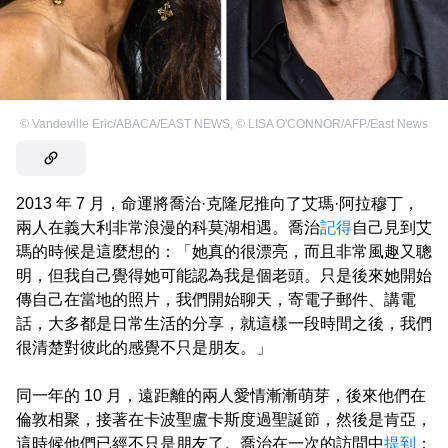
©
Vandeville Eric/ABACA/EAST NEWS
,
©
LISA O'CONNOR/AFP/East News
2013 年 7 月，命運將喬治·克隆尼推向了艾瑪·阿拉穆丁，
兩人在義大利非常浪漫的科莫湖相遇。喬治
記得
自己見到艾
瑪的時候是這麼想的：「她真的很漂亮，而且非常風趣又聰
明，但我自己覺得她可能認為我是個老頭。只是後來她開始
傳自己在當地的照片，我們開始聊天，寄電子郵件、講電
話，大多都是日常生活的分享，就這樣一段時間之後，我們
很清楚對彼此的感覺不只是朋友。」
同一年的 10 月，遠距離的兩人愛情漸漸萌芽，後來他們在
倫敦相聚，接著在卡波聖盧卡斯度過聖誕節，然後是肯亞，
這時候他們已經不只是朋友了。喬治在一次的訪問中
提到
：