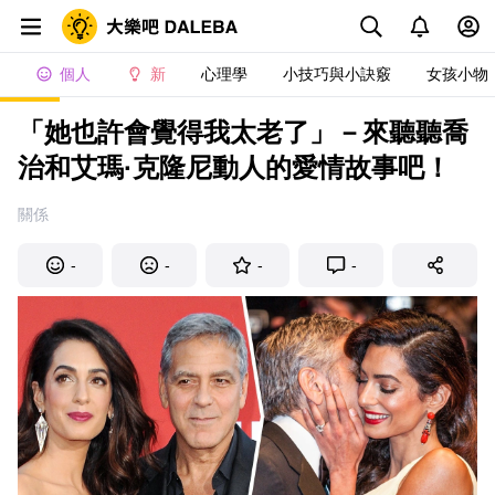
個人
新
心理學
小技巧與小訣竅
女孩小物
「她也許會覺得我太老了」－來聽聽喬
治和艾瑪·克隆尼動人的愛情故事吧！
關係
-
-
-
-