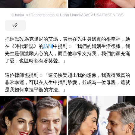
©
tanka_v / Depositphotos
,
©
Hahn Lionel/ABACA USA/EAST NEWS
把姓氏改為克隆尼的艾瑪，表示在先生身邊真的很幸福，她
在《時代雜誌》的
訪問
中提到：「我們的婚姻生活很棒，我
先生是個激勵人心的人，而且他非常支持我，我們的家充滿
了愛，也隨時都有著笑聲。」
這位律師也提到：「這份快樂超出我的想像，我覺得我真的
非常幸運，可以在人生中找到摯愛，並成為一位母親，這就
是我如何拿捏平衡的方法。」