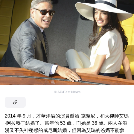
©
AP/East News
2014 年 9 月，才華洋溢的演員喬治·克隆尼，和大律師艾瑪
·阿拉穆丁結婚了。當年他 53 歲，而她是 36 歲。兩人在浪
漫又不失神秘感的威尼斯結婚，但因為艾瑪的爸媽不能參