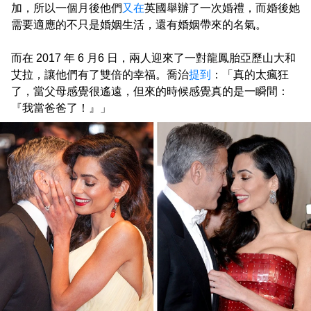
加，所以一個月後他們
又在
英國舉辦了一次婚禮，而婚後她
需要適應的不只是婚姻生活，還有婚姻帶來的名氣。
而在 2017 年 6 月6 日，兩人迎來了一對龍鳳胎亞歷山大和
艾拉，讓他們有了雙倍的幸福。喬治
提到
：「真的太瘋狂
了，當父母感覺很遙遠，但來的時候感覺真的是一瞬間：
『我當爸爸了！』」