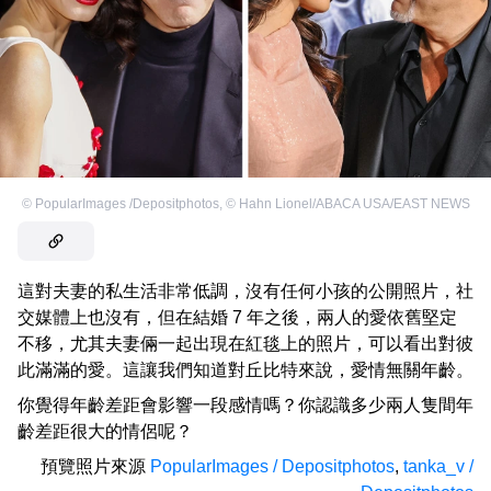
©
PopularImages /Depositphotos
,
©
Hahn Lionel/ABACA USA/EAST NEWS
這對夫妻的私生活非常低調，沒有任何小孩的公開照片，社
交媒體上也沒有，但在結婚 7 年之後，兩人的愛依舊堅定
不移，尤其夫妻倆一起出現在紅毯上的照片，可以看出對彼
此滿滿的愛。這讓我們知道對丘比特來說，愛情無關年齡。
你覺得年齡差距會影響一段感情嗎？你認識多少兩人隻間年
齡差距很大的情侶呢？
預覽照片來源
PopularImages / Depositphotos
,
tanka_v /