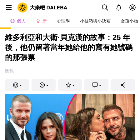
個人
新
心理學
小技巧與小訣竅
女孩小物
維多利亞和大衛·貝克漢的故事：25 年
後，他仍留著當年她給他的寫有她號碼
的那張票
關係
-
-
-
-