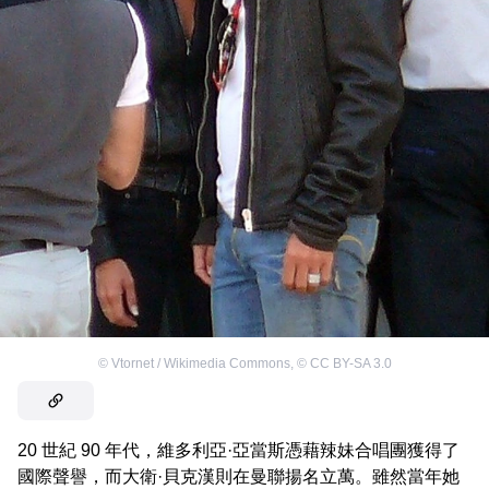
©
Vtornet / Wikimedia Commons
,
©
CC BY-SA 3.0
20 世紀 90 年代，維多利亞·亞當斯憑藉辣妹合唱團獲得了
國際聲譽，而大衛·貝克漢則在曼聯揚名立萬。雖然當年她