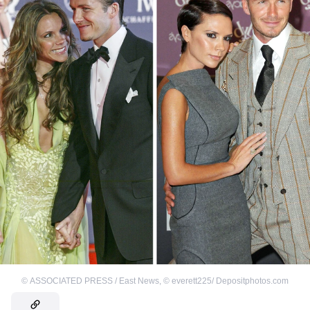
©
ASSOCIATED PRESS / East News
,
©
everett225/ Depositphotos.com