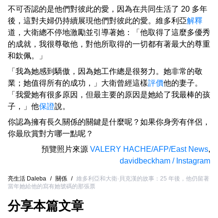
不可否認的是他們對彼此的愛，因為在共同生活了 20 多年
後，這對夫婦仍持續展現他們對彼此的愛。維多利亞
解釋
道，大衛總不停地激勵並引導著她：「他取得了這麼多優秀
的成就，我很尊敬他，對他所取得的一切都有著最大的尊重
和欽佩。」
「我為她感到驕傲，因為她工作總是很努力。她非常的敬
業；她值得所有的成功，」大衛曾經這樣
評價
他的妻子。
「我愛她有很多原因，但最主要的原因是她給了我最棒的孩
子，」他
保證
說。
你認為擁有長久關係的關鍵是什麼呢？如果你身旁有伴侶，
你最欣賞對方哪一點呢？
預覽照片來源
VALERY HACHE/AFP/East News
,
davidbeckham / Instagram
亮生活 Daleba
/
關係
/
維多利亞和大衛·貝克漢的故事：25 年後，他仍留著
當年她給他的寫有她號碼的那張票
分享本篇文章