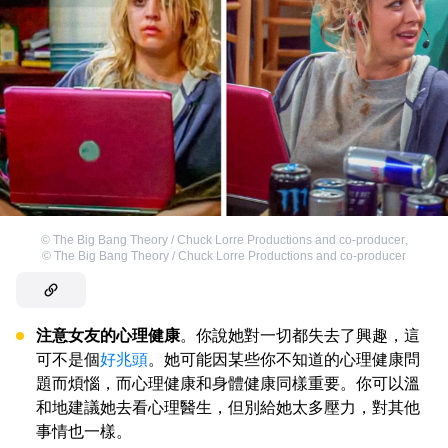
©
The Big Bang Theory / Chuck Lorre Productions and co-producer
,
©
The Big Bang Theory / Chuck Lorre Productions and co-producer
注意女友的心理健康
。你說她對一切都失去了興趣，這
可不是個
好兆頭
。她可能因某些你不知道的心理健康問
題而煩惱，而心理健康和身體健康同樣重要。你可以溫
和地建議她去看心理醫生，但別給她太多壓力，對其他
事情也一樣。