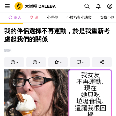
個人
新
心理學
小技巧與小訣竅
女孩小物
我的伴侶選擇不再運動，於是我重新考
慮起我們的關係
關係
-
-
-
-