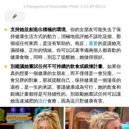
©
Panegyrics of Granovetter / Flickr
,
©
CC BY-SA 2.0
支持她並創造出積極的環境
。你的女朋友可能失去了保
持健康生活方式的動力，消極地批評她不該吃這個、那
個或任何東西，是沒有幫助的。相反，
重要
的是讓她充
滿積極、正向的情緒。你可以試著準備兩個人都喜歡的
健康食物，同時，別忘了提醒她，她做得很好。
別建議她嘗試任何不可持續的飲食或鍛煉計畫
。如果你
真的想要一個健康的女朋友，而不僅僅是一會兒瘦、一
會兒胖的對象，那就提醒自己，保持健康是一個漫長的
過程，是一生的承諾。要讓健康成為可行，她的飲食和
鍛煉計畫都得是可持續性的。別鼓勵她嘗試任何可以讓
她迅速減肥的
流行
食療，因為這只對健康有害。