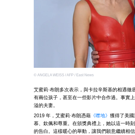
©
ANGELA WEISS / AFP / East News
艾蜜莉·布朗多次表示，與卡拉辛斯基的相遇徹底
有兩位孩子，甚至在一些影片中合作過。事實上
溢的夫妻。
2019 年，艾蜜莉·布朗憑藉
《噤地》
獲得了美國
慕、欽佩和尊重。在頒獎典禮上，她以這一時刻
的告白。這樣暖心的舉動，讓我們願意繼續相信