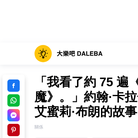
「我看了約 75 遍《
魔》。」約翰·卡
艾蜜莉·布朗的故事
關係