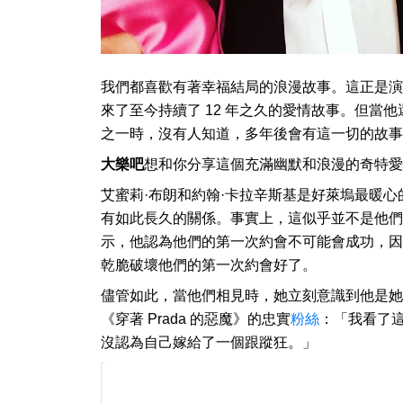
我們都喜歡有著幸福結局的浪漫故事。這正是演
來了至今持續了 12 年之久的愛情故事。但當
之一時，沒有人知道，多年後會有這一切的故事
大樂吧
想和你分享這個充滿幽默和浪漫的奇特愛
艾蜜莉·布朗和約翰·卡拉辛斯基是好萊塢最暖
有如此長久的關係。事實上，這似乎並不是他們
示，他認為他們的第一次約會不可能會成功，因
乾脆破壞他們的第一次約會好了。
儘管如此，當他們相見時，她立刻意識到他是她
《穿著 Prada 的惡魔》的忠實
粉絲
：「我看了這
沒認為自己嫁給了一個跟蹤狂。」