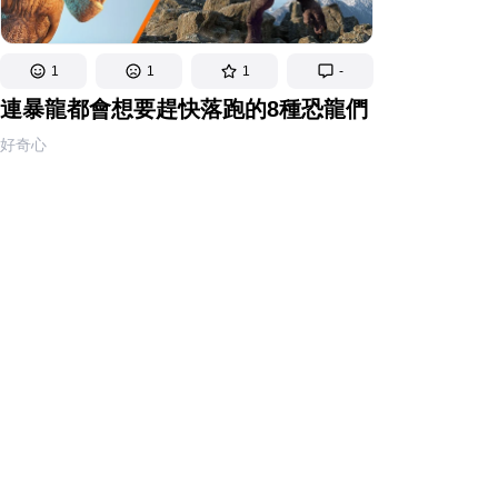
1
1
1
-
連暴龍都會想要趕快落跑的8種恐龍們
好奇心