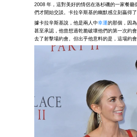
2008 年，這對美好的情侶在洛杉磯的一家餐
們才開始交談。卡拉辛斯基的幽默感立刻贏得了
據卡拉辛斯基說，他是兩人中
幸運
的那個，因為
甚至承認，他曾想過乾脆破壞他們的第一次約會
去了射擊場約會。但出乎他意料的是，這場約會