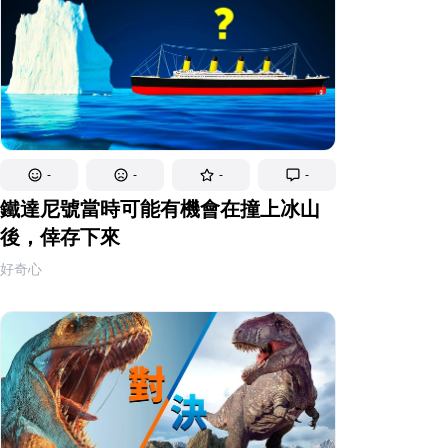
-
-
-
-
鐵達尼號當時可能有機會在撞上冰山
後，倖存下來
好奇心