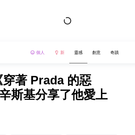
個人
新
靈感
創意
奇蹟
穿著 Prada 的惡
拉辛斯基分享了他愛上