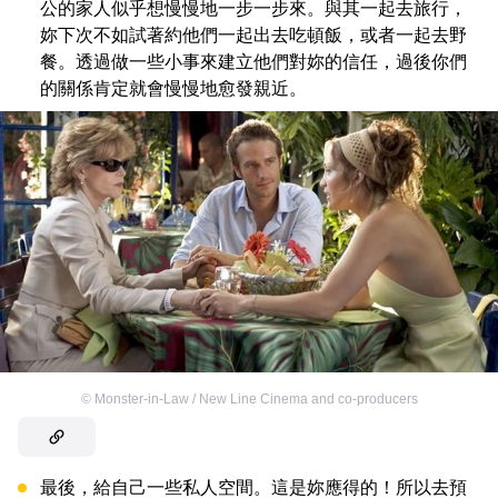
公的家人似乎想慢慢地一步一步來。與其一起去旅行，
妳下次不如試著約他們一起出去吃頓飯，或者一起去野
餐。透過做一些小事來建立他們對妳的信任，過後你們
的關係肯定就會慢慢地愈發親近。
©
Monster-in-Law / New Line Cinema and co-producers
最後，給自己一些私人空間。這是妳應得的！所以去預