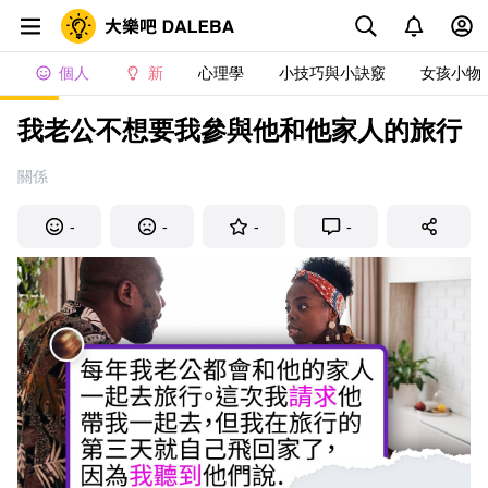
個人
新
心理學
小技巧與小訣竅
女孩小物
我老公不想要我參與他和他家人的旅行
關係
-
-
-
-