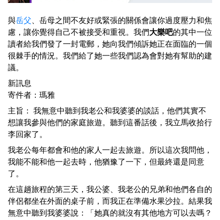
與
岳父
、岳母之間不友好或緊張的關係會讓你過度壓力和焦
慮，讓你覺得自己不被接受和重視。我們
大樂吧
的其中一位
讀者給我們發了一封電郵，她向我們傾訴她正在面臨的一個
很棘手的情況。我們給了她一些我們認為會對她有幫助的建
議。
新訊息
寄件者：瑪雅
主旨： 我無意中聽到我老公和我婆婆的談話，他們其實不
想讓我參與他們的家庭旅遊。聽到這番話後，我立馬收拾行
李回家了。
我老公每年都會和他的家人一起去旅遊。所以這次我問他，
我能不能和他一起去時，他猶豫了一下，但最終還是同意
了。
在這趟旅程的第三天，我公婆、我老公的兄弟和他們各自的
伴侶都坐在外面的桌子前，而我正在準備水果沙拉。結果我
無意中聽到我婆婆說：「她真的就沒有其他地方可以去嗎？