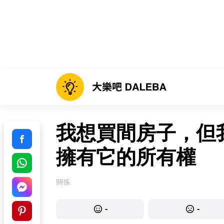
我想買間房子，但
擁有它的所有權
關係
-
-