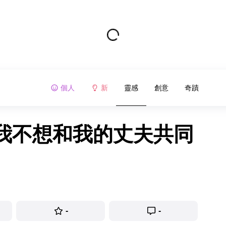
個人
新
靈感
創意
奇蹟
我不想和我的丈夫共同
-
-