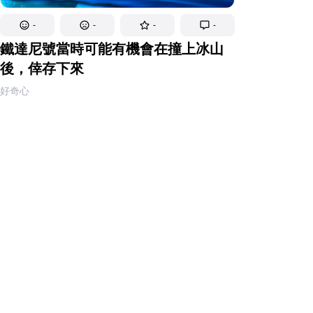
-
-
-
-
鐵達尼號當時可能有機會在撞上冰山
後，倖存下來
好奇心