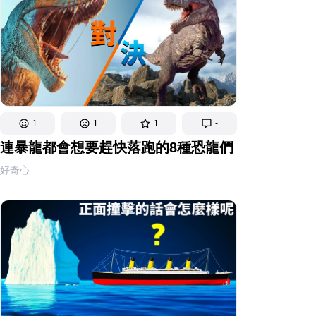
1
1
1
-
連暴龍都會想要趕快落跑的8種恐龍們
好奇心