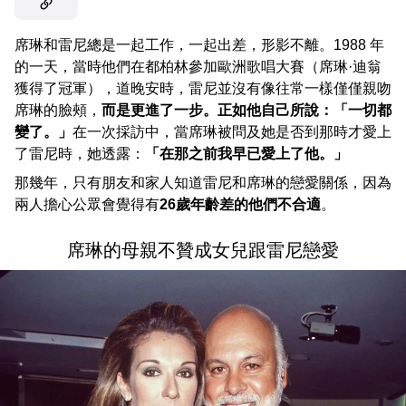
席琳和雷尼總是一起工作，一起出差，形影不離。1988 年
的一天，當時他們在都柏林參加歐洲歌唱大賽（席琳·迪翁
獲得了冠軍），道晚安時，雷尼並沒有像往常一樣僅僅親吻
席琳的臉頰，
而是更進了一步。正如他自己所說：「一切都
變了。」
在一次採訪中，當席琳被問及她是否到那時才愛上
了雷尼時，她透露：
「在那之前我早已愛上了他。」
那幾年，只有朋友和家人知道雷尼和席琳的戀愛關係，因為
兩人擔心公眾會覺得有
26歲年齡差的他們不合適
。
席琳的母親不贊成女兒跟雷尼戀愛