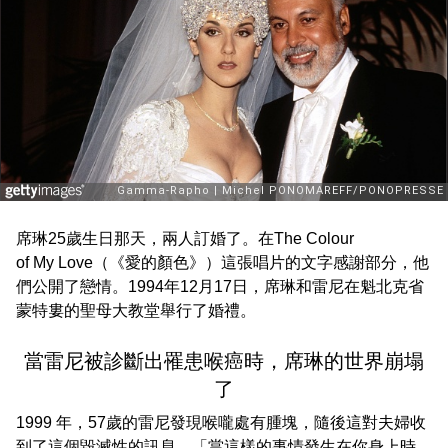
席琳25歲生日那天，兩人訂婚了。在The Colour
of My Love（《愛的顏色》）這張唱片的文字感謝部分，他
們公開了戀情。1994年12月17日，席琳和雷尼在魁北克省
蒙特婁的聖母大教堂舉行了婚禮。
當雷尼被診斷出罹患喉癌時，席琳的世界崩塌
了
1999 年，57歲的雷尼發現喉嚨處有腫塊，隨後這對夫婦收
到了這個毀滅性的訊息。「當這樣的事情發生在你身上時，