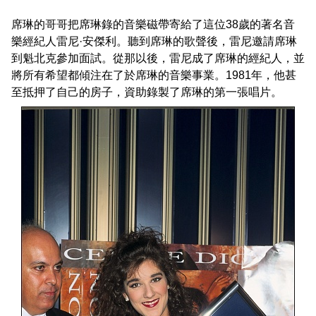
席琳的哥哥把席琳錄的音樂磁帶寄給了這位38歲的著名音
樂經紀人雷尼·安傑利。聽到席琳的歌聲後，雷尼邀請席琳
到魁北克參加面試。從那以後，雷尼成了席琳的經紀人，並
將所有希望都傾注在了於席琳的音樂事業。1981年，他甚
至抵押了自己的房子，資助錄製了席琳的第一張唱片。