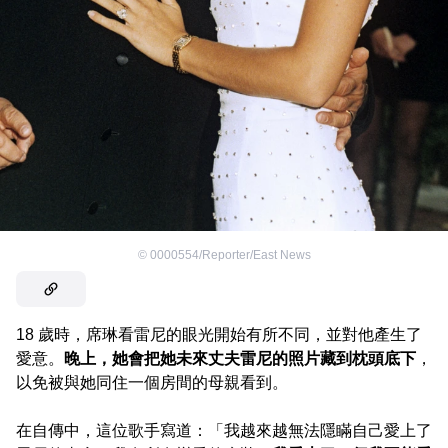
©
0000554/Reporter/East News
18 歲時，席琳看雷尼的眼光開始有所不同，並對他產生了
愛意。
晚上，她會把她未來丈夫雷尼的照片藏到枕頭底下
，
以免被與她同住一個房間的母親看到。
在自傳中，這位歌手寫道：「我越來越無法隱瞞自己愛上了