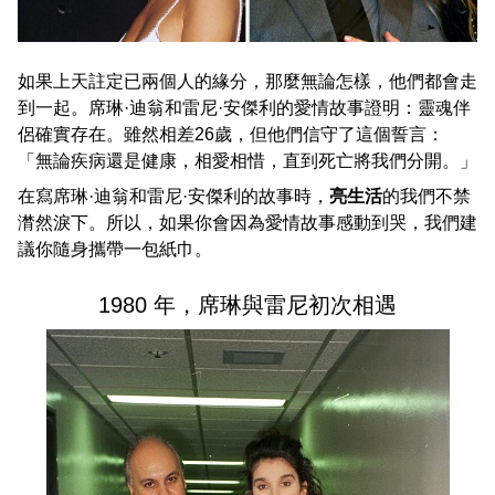
如果上天註定已兩個人的緣分，那麼無論怎樣，他們都會走
到一起。席琳·迪翁和雷尼·安傑利的愛情故事證明：靈魂伴
侶確實存在。雖然相差26歲，但他們信守了這個誓言：
「無論疾病還是健康，相愛相惜，直到死亡將我們分開。」
在寫席琳·迪翁和雷尼·安傑利的故事時，
亮生活
的我們不禁
潸然淚下。所以，如果你會因為愛情故事感動到哭，我們建
議你隨身攜帶一包紙巾。
1980 年，席琳與雷尼初次相遇