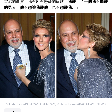
雷尼的事實；我有所有戀愛的症狀，
我愛上了一個我不能愛
的男人，他不想讓我愛他，也不想愛我。
」
©
Hahn Lionel/ABACA/EAST NEWS
,
©
Hahn Lionel/ABACA/EAST NEWS