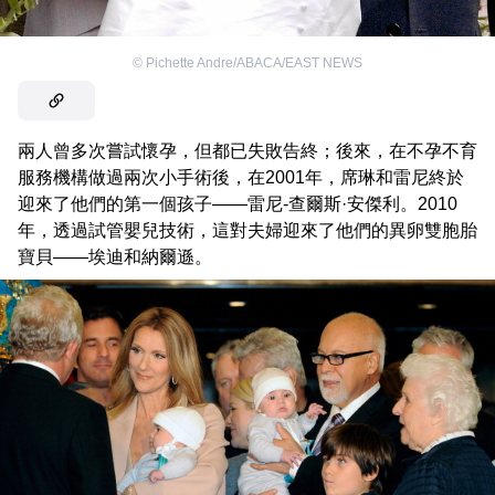
©
Pichette Andre/ABACA/EAST NEWS
兩人曾多次嘗試懷孕，但都已失敗告終；後來，在不孕不育
服務機構做過兩次小手術後，在2001年，席琳和雷尼終於
迎來了他們的第一個孩子——雷尼-查爾斯·安傑利。2010
年，透過試管嬰兒技術，這對夫婦迎來了他們的異卵雙胞胎
寶貝——埃迪和納爾遜。