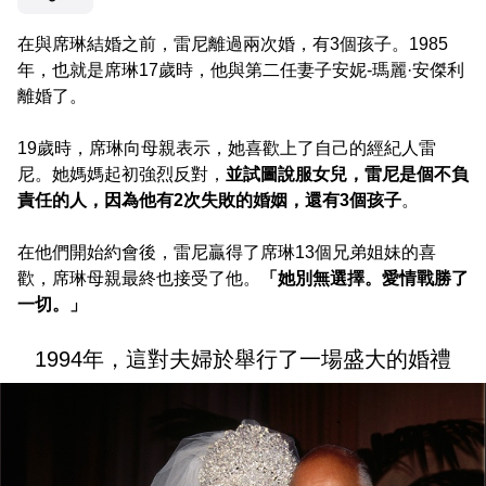
在與席琳結婚之前，雷尼離過兩次婚，有3個孩子。1985
年，也就是席琳17歲時，他與第二任妻子安妮-瑪麗·安傑利
離婚了。
19歲時，席琳向母親表示，她喜歡上了自己的經紀人雷
尼。她媽媽起初強烈反對，
並試圖說服女兒，雷尼是個不負
責任的人，因為他有2次失敗的婚姻，還有3個孩子
。
在他們開始約會後，雷尼贏得了席琳13個兄弟姐妹的喜
歡，席琳母親最終也接受了他。
「她別無選擇。愛情戰勝了
一切。」
1994年，這對夫婦於舉行了一場盛大的婚禮