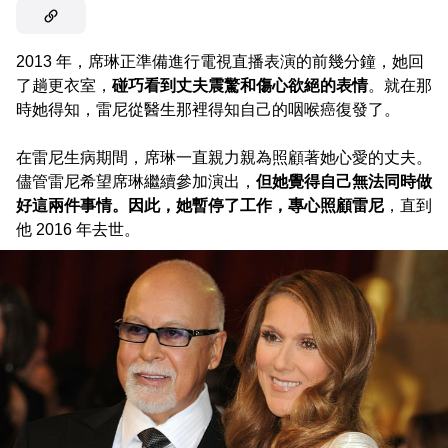
2013 年，席琳正準備進行電視直播表演的前幾分鐘，她回
了趟更衣室，
碰巧看到丈夫震驚和傷心欲絕的表情
。就在那
時她得知，雷尼從醫生那裡得知自己的咽喉癌復發了。
在雷尼生病期間，席琳一直親力親為照顧著她心愛的丈夫。
儘管雷尼希望席琳繼續參加演出，
但她覺得自己無法同時做
好這兩件事情。因此，她暫停了工作，專心照顧雷尼
，直到
他 2016 年去世。