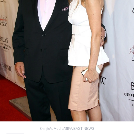
©
mjt/AdMedia/SIPA/EAST NEWS