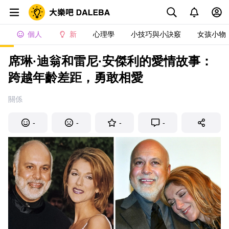
個人
新
心理學
小技巧與小訣竅
女孩小物
席琳·迪翁和雷尼·安傑利的愛情故事：
跨越年齡差距，勇敢相愛
關係
-
-
-
-