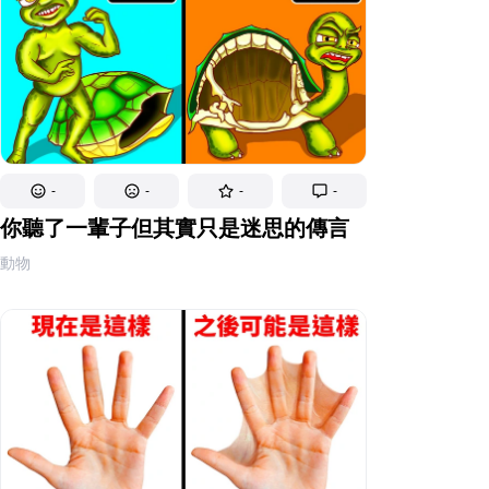
-
-
-
-
你聽了一輩子但其實只是迷思的傳言
動物