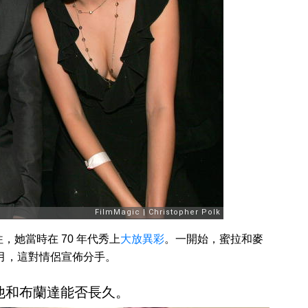
她當時在 70 年代秀上
大放異彩
。一開始，蜜拉和麥
1 月，這對情侶宣佈分手。
他和布蘭達能否長久。