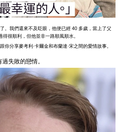
。我們還來不及眨眼，他便已經 40 多歲，當上了父
都過得很順利，但他並非一路順風順水。
跟你分享麥考利·卡爾金和布蘭達·宋之間的愛情故事。
有過失敗的戀情。