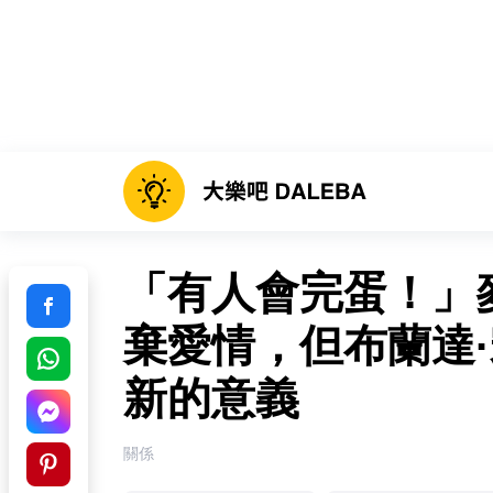
「有人會完蛋！」
棄愛情，但布蘭達
新的意義
關係