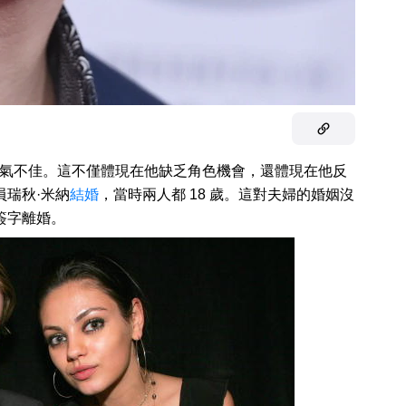
直運氣不佳。這不僅體現在他缺乏角色機會，還體現在他反
員瑞秋·米納
結婚
，當時兩人都 18 歲。這對夫婦的婚姻沒
年簽字離婚。