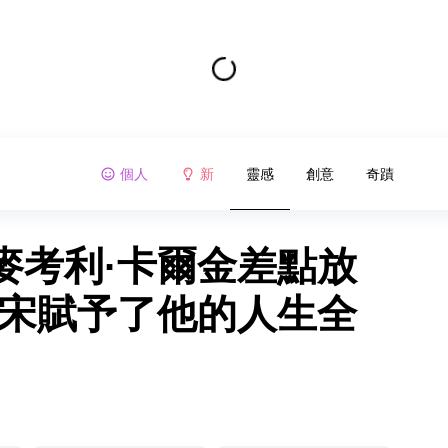
個人
新
靈感
創意
奇蹟
麥考利·卡爾金差點放
·宋賦予了他的人生全