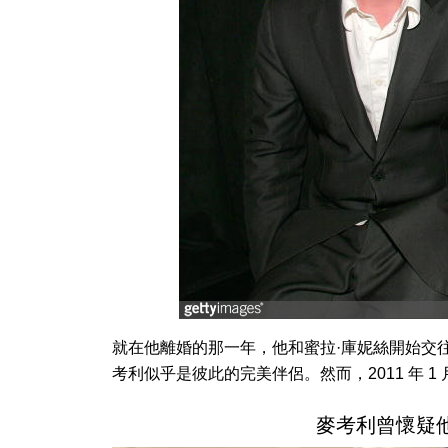
就在他離婚的那一年，他和蜜拉·庫妮絲開始交往，
考利似乎是彼此的完美伴侶。然而，2011 年 
麥考利曾懷疑