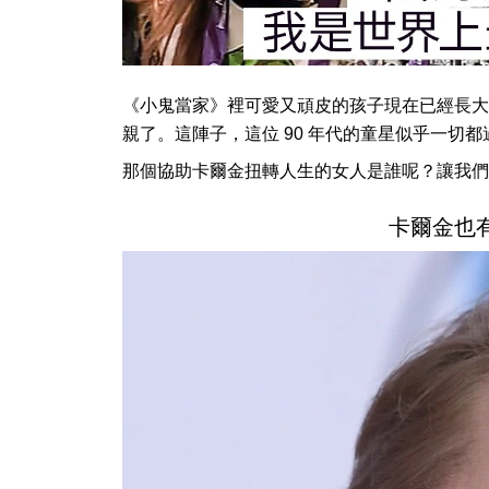
《小鬼當家》裡可愛又頑皮的孩子現在已經長大了
親了。這陣子，這位 90 年代的童星似乎一切
那個協助卡爾金扭轉人生的女人是誰呢？讓我們
卡爾金也