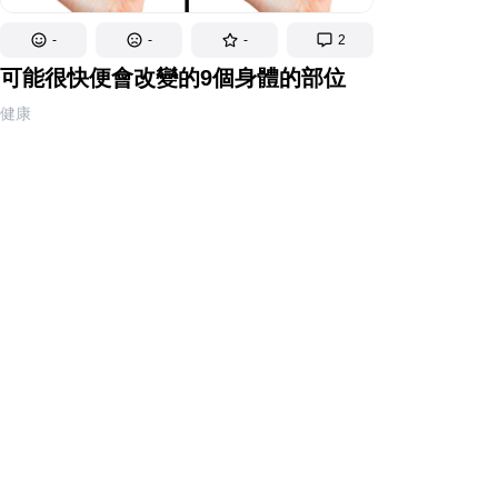
-
-
-
2
可能很快便會改變的9個身體的部位
健康