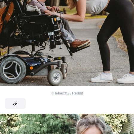
©
letouxftw / Reddit