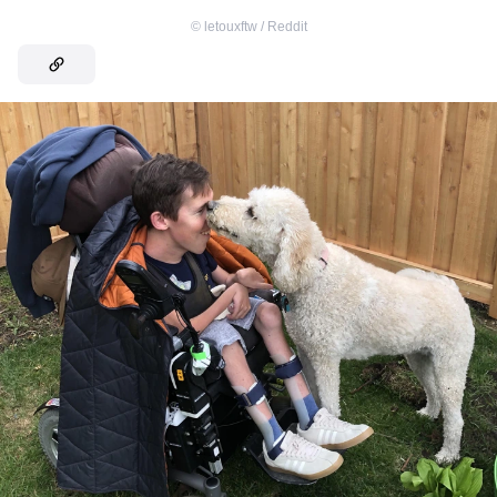
©
letouxftw / Reddit