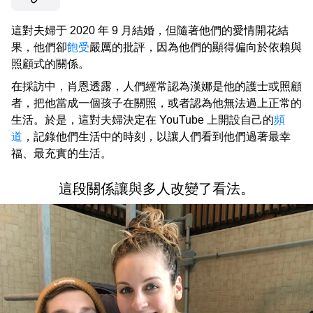
這對夫婦于 2020 年 9 月結婚，但隨著他們的愛情開花結
果，他們卻
飽受
嚴厲的批評，因為他們的顯得偏向於依賴與
照顧式的關係。
在採訪中，肖恩透露，人們經常認為漢娜是他的護士或照顧
者，把他當成一個孩子在關照，或者認為他無法過上正常的
生活。於是，這對夫婦決定在 YouTube 上開設自己的
頻
道
，記錄他們生活中的時刻，以讓人們看到他們過著最幸
福、最充實的生活。
這段關係讓與多人改變了看法。