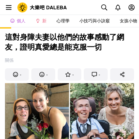
個人
新
心理學
小技巧與小訣竅
女孩小物
這對身障夫妻以他們的故事感動了網
友，證明真愛總是能克服一切
關係
-
-
-
-