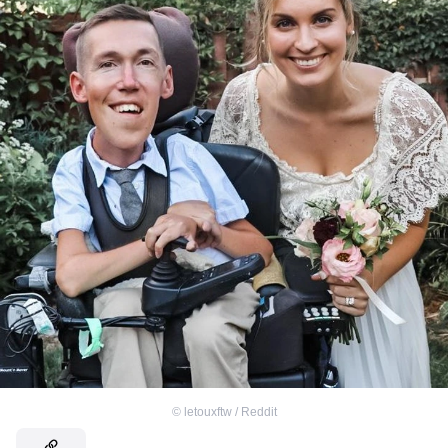
©
letouxftw / Reddit