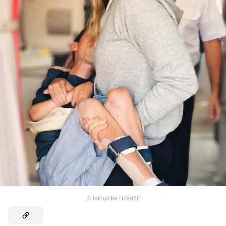
©
letouxftw / Reddit