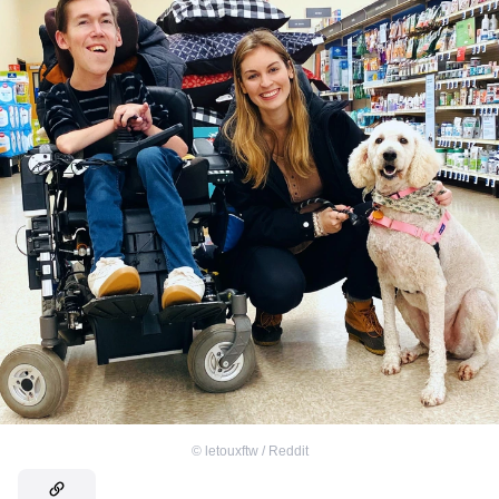
©
letouxftw / Reddit