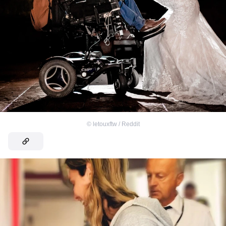
©
letouxftw / Reddit