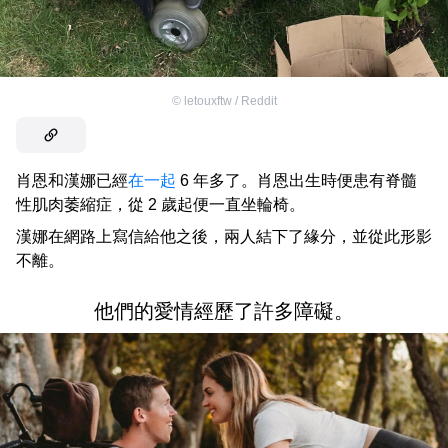
©
letouxftw / Reddit
肖恩和漢娜已經
在一起
6 年多了。肖恩出生時便患有脊髓
性肌肉萎縮症，從 2 歲起便一直坐輪椅。
漢娜在網路上寫信給他之後，兩人結下了緣分，並從此形影
不離。
他們的愛情經歷了許多障礙。