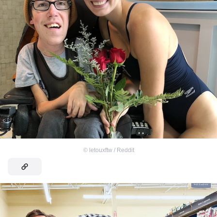
©
letouxftw / Reddit