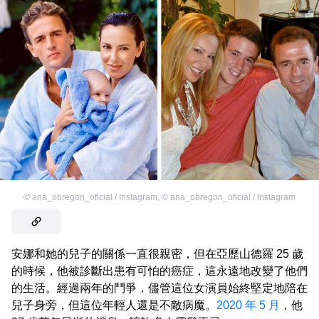
©
ana_obregon_oficial / Instagram
,
©
ana_obregon_oficial / Instagram
安娜和她的兒子的關係一直很親密，但在亞歷山德羅 25 歲
的時候，他被診斷出患有可怕的癌症，這永遠地改變了他們
的生活。經過兩年的鬥爭，儘管這位女演員始終堅定地陪在
兒子身旁，但這位年輕人還是不敵病魔。
2020 年 5 月
，他