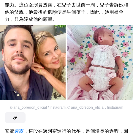
能力。這位女演員透露，在兒子去世前一周，兒子告訴她和
他的父親，他最後的遺願便是生個孩子，因此，她用盡全
力，只為達成他的願望。
©
ana_obregon_oficial / Instagram
,
©
ana_obregon_oficial / Instagram
安娜
透露
，這段在邁阿密進行的代孕，是個漫長的過程，因