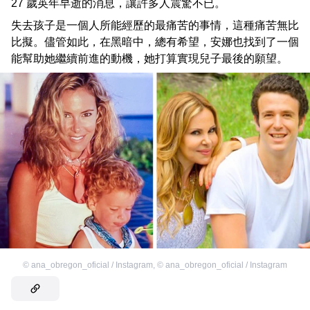
27 歲英年早逝的消息，讓許多人震驚不已。
失去孩子是一個人所能經歷的最痛苦的事情，這種痛苦無比
比擬。儘管如此，在黑暗中，總有希望，安娜也找到了一個
能幫助她繼續前進的動機，她打算實現兒子最後的願望。
©
ana_obregon_oficial / Instagram
,
©
ana_obregon_oficial / Instagram