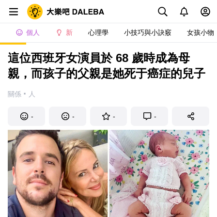
個人
新
心理學
小技巧與小訣竅
女孩小物
這位西班牙女演員於 68 歲時成為母
親，而孩子的父親是她死于癌症的兒子
·
關係
人
-
-
-
-