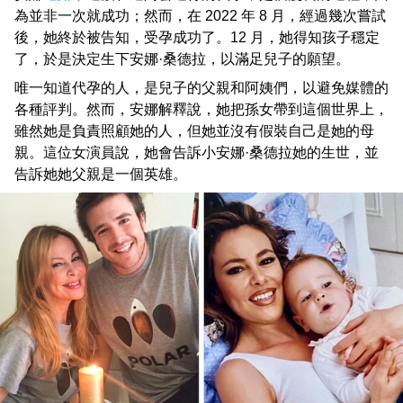
為並非一次就成功；然而，在 2022 年 8 月，經過幾次嘗試
後，她終於被告知，受孕成功了。12 月，她得知孩子穩定
了，於是決定生下安娜·桑德拉，以滿足兒子的願望。
唯一知道代孕的人，是兒子的父親和阿姨們，以避免媒體的
各種評判。然而，安娜解釋說，她把孫女帶到這個世界上，
雖然她是負責照顧她的人，但她並沒有假裝自己是她的母
親。這位女演員說，她會告訴小安娜·桑德拉她的生世，並
告訴她她父親是一個英雄。