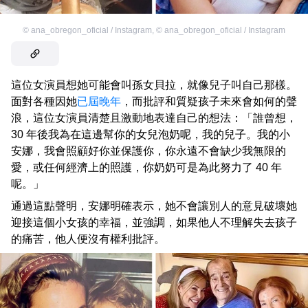
©
ana_obregon_oficial / Instagram
,
©
ana_obregon_oficial / Instagram
這位女演員想她可能會叫孫女貝拉，就像兒子叫自己那樣。
面對各種因她
已屆晚年
，而批評和質疑孩子未來會如何的聲
浪，這位女演員清楚且激動地表達自己的想法：「誰曾想，
30 年後我為在這邊幫你的女兒泡奶呢，我的兒子。我的小
安娜，我會照顧好你並保護你，你永遠不會缺少我無限的
愛，或任何經濟上的照護，你奶奶可是為此努力了 40 年
呢。」
通過這點聲明，安娜明確表示，她不會讓別人的意見破壞她
迎接這個小女孩的幸福，並強調，如果他人不理解失去孩子
的痛苦，他人便沒有權利批評。