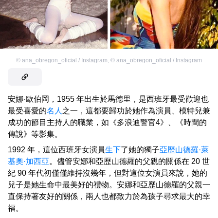
©
ana_obregon_oficial / Instagram
,
©
ana_obregon_oficial / Instagram
安娜·歐伯岡，1955 年出生於馬德里，是西班牙最受歡迎也
最受喜愛的
名人
之一，這都要歸功於她作為演員、模特兒兼
成功的節目主持人的職業，如《多浪迪警官4》、《時間的
傳說》等影集。
1992 年，這位西班牙女演員
生下
了她的獨子
亞歷山德羅·萊
基奧·加西亞
。儘管安娜和亞歷山德羅的父親的關係在 20 世
紀 90 年代初僅僅維持沒幾年，但對這位女演員來說，她的
兒子是她生命中最美好的禮物。安娜和亞歷山德羅的父親一
直保持著友好的關係，兩人也都致力於為孩子尋求最大的幸
福。