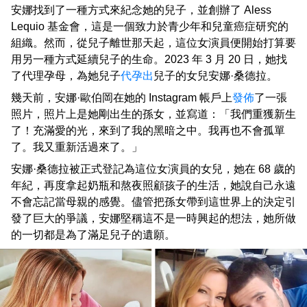
安娜找到了一種方式來紀念她的兒子，並創辦了 Aless
Lequio 基金會，這是一個致力於青少年和兒童癌症研究的
組織。然而，從兒子離世那天起，這位女演員便開始打算要
用另一種方式延續兒子的生命。2023 年 3 月 20 日，她找
了代理孕母，為她兒子
代孕出
兒子的女兒安娜·桑德拉。
幾天前，安娜·歐伯岡在她的 Instagram 帳戶上
發佈
了一張
照片，照片上是她剛出生的孫女，並寫道：「我們重獲新生
了！充滿愛的光，來到了我的黑暗之中。我再也不會孤單
了。我又重新活過來了。」
安娜·桑德拉被正式登記為這位女演員的女兒，她在 68 歲的
年紀，再度拿起奶瓶和熬夜照顧孩子的生活，她說自己永遠
不會忘記當母親的感覺。儘管把孫女帶到這世界上的決定引
發了巨大的爭議，安娜堅稱這不是一時興起的想法，她所做
的一切都是為了滿足兒子的遺願。