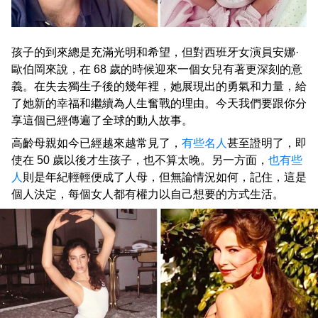
孩子的到來總是充滿光明和希望，但對西班牙女演員安娜·
歐伯岡來說，在 68 歲的時候迎來一個女兒有著更深刻的意
義。在失去獨生子後的幾年裡，她展現出的勇氣和力量，給
了她新的幸福和繼續為人生奮戰的理由。今天我們要跟你分
享這個已經傳遍了全球的動人故事。
高齡母親如今已經越來越常見了，
有些名人
甚至證明了，即
使在 50 歲以後才生孩子，也不算太晚。另一方面，
也有些
人
則是年紀輕輕便成了人母，但無論情況如何，記住，這是
個人決定，每個女人都有權力以自己想要的方式生活。