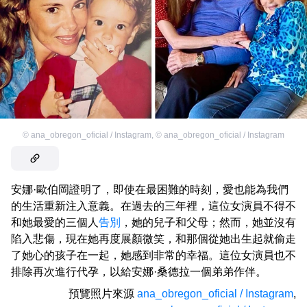
©
ana_obregon_oficial / Instagram
,
©
ana_obregon_oficial / Instagram
安娜·歐伯岡證明了，即使在最困難的時刻，愛也能為我們
的生活重新注入意義。在過去的三年裡，這位女演員不得不
和她最愛的三個人
告別
，她的兒子和父母；然而，她並沒有
陷入悲傷，現在她再度展顏微笑，和那個從她出生起就偷走
了她心的孩子在一起，她感到非常的幸福。這位女演員也不
排除再次進行代孕，以給安娜·桑德拉一個弟弟作伴。
預覽照片來源
ana_obregon_oficial / Instagram
,