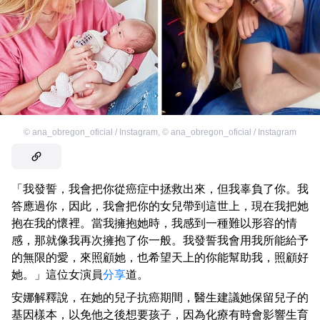
©
ana_obregon_oficial / Instagram
,
©
ana_obregon_oficial / Instagram
「我發誓，我會把你從癌症中拯救出來，但我辜負了你。我
答應過你，因此，我會把你的女兒帶到這世上，現在我把她
抱在我的懷裡。當我擁抱她時，我感到一種難以形容的情
感，那就像我再次擁抱了你一般。我發誓我會用我所能給予
的無限的愛，來照顧她，也希望天上的你能幫助我，照顧好
她。」這位女演員
分享
道。
安娜解釋說，在她的兒子抗癌期間，醫生建議她保留兒子的
基因樣本，以免他之後想要孩子，因為化療有時會影響生育