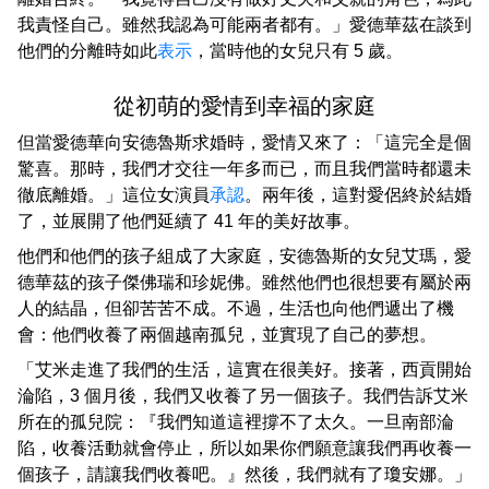
我責怪自己。雖然我認為可能兩者都有。」愛德華茲在談到
他們的分離時如此
表示
，當時他的女兒只有 5 歲。
從初萌的愛情到幸福的家庭
但當愛德華向安德魯斯求婚時，愛情又來了：「這完全是個
驚喜。那時，我們才交往一年多而已，而且我們當時都還未
徹底離婚。」這位女演員
承認
。兩年後，這對愛侶終於結婚
了，並展開了他們延續了 41 年的美好故事。
他們和他們的孩子組成了大家庭，安德魯斯的女兒艾瑪，愛
德華茲的孩子傑佛瑞和珍妮佛。雖然他們也很想要有屬於兩
人的結晶，但卻苦苦不成。不過，生活也向他們遞出了機
會：他們收養了兩個越南孤兒，並實現了自己的夢想。
「艾米走進了我們的生活，這實在很美好。接著，西貢開始
淪陷，3 個月後，我們又收養了另一個孩子。我們告訴艾米
所在的孤兒院：『我們知道這裡撐不了太久。一旦南部淪
陷，收養活動就會停止，所以如果你們願意讓我們再收養一
個孩子，請讓我們收養吧。』然後，我們就有了瓊安娜。」