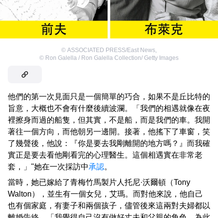
©
ASSOCIATED PRESS/East News
,
©
Ron Galella / Ron Galella Collection/ Getty Images
他們的第一次見面只是一個簡單的巧合，如果不是丘比特的
旨意，大概也不會有什麼後續波瀾。「我們的相遇就像在夜
裡擦身而過的船隻，但其實，不是船，而是我們的車。我開
著往一個方向，而他朝另一邊開。接著，他搖下了車窗，笑
了幾聲後，他說：『你是要去我剛離開的地方嗎？』而我確
實正是要去看他剛看完的心理醫生。這個相遇實在非常老
套，」"她在一次採訪中
承認
。
當時，她已嫁給了青梅竹馬製片人托尼·沃爾頓（Tony
Walton），並生有一個女兒，艾瑪。而對他來說，他自己
也有個家庭，有妻子和兩個孩子，儘管後來這兩對夫婦都以
離婚告終。「我覺得自己沒有做好丈夫和父親的角色，為此