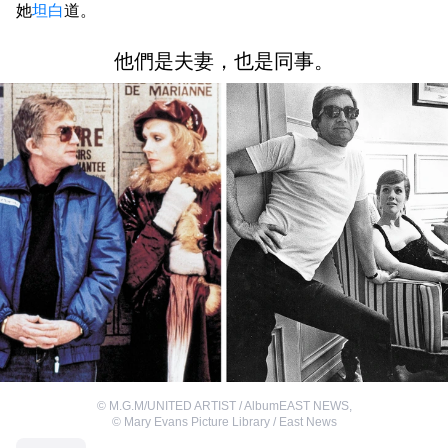
她
坦白
道。
他們是夫妻，也是同事。
©
M.G.M/UNITED ARTIST / AlbumEAST NEWS
,
©
Mary Evans Picture Library / East News