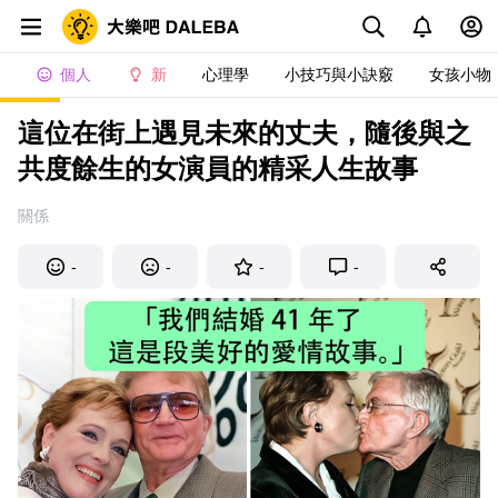
個人
新
心理學
小技巧與小訣竅
女孩小物
這位在街上遇見未來的丈夫，隨後與之
共度餘生的女演員的精采人生故事
關係
-
-
-
-