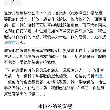
這對夫婦愉快地合作了 7 次，音樂劇《維多利亞》是她最
喜歡的作品：「和他一起合作很愉快，他有他好的一面和壞
的一面。我知道我們可以單純地址談論角色，而不會有兩人
之間的任何問題，我也知道如果布萊克負責導演的話，我也
能得到百分百的照顧。我們享受一起工作的感覺。」她在接
受
採訪
時說。
儘管他們確實分享著幸福的時刻，無論是工作上，還是家庭
生活上；但就像所有的愛情故事一樣，一切總是會有一點的
不完美。愛德華茲患有抑鬱症。
「布萊克是你所能見的最有魅力、最風趣的人......。他非常
有趣，有一種我非常喜歡的黑色幽默。」這位女演員
承認
。
「但他有時也會很憂鬱，心情很艱難。我非常瞭解他，他也
非常瞭解我：在他去世前，我們已經結褵 41 年了，而他確
實患有嚴重的抑鬱症。」
永恆不渝的愛戀