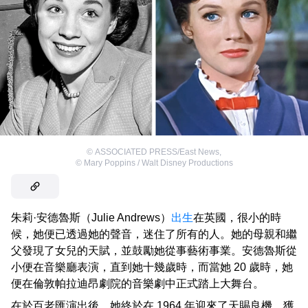
©
ASSOCIATED PRESS/East News
,
©
Mary Poppins / Walt Disney Productions
朱莉·安德魯斯（Julie Andrews）
出生
在英國，很小的時
候，她便已透過她的聲音，迷住了所有的人。她的母親和繼
父發現了女兒的天賦，並鼓勵她從事藝術事業。安德魯斯從
小便在音樂廳表演，直到她十幾歲時，而當她 20 歲時，她
便在倫敦帕拉迪昂劇院的音樂劇中正式踏上大舞台。
在於百老匯演出後，她終於在 1964 年迎來了天賜良機，獲