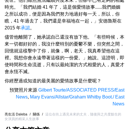
去世。他們雖然無法繼續共度未來，但卻早已有足夠的相處
時光。「我們結婚 41 年了，這是個愛情故事......我們婚姻
之所以成功，便是因為我們努力地過好每一天，所以，你
瞧，41 年過去了，我們還是幸福地在一起，」安德魯斯在
2015 年
承認
。
儘管他離開了，她承認自己還沒有放下他。「有些時候，本
來一切都好好的，我沒什麼特別的憂鬱不樂，但突然之間，
回憶就這樣擊中了你，就像，啊，老天，我真希望他在這
裡。我想你會永遠帶著這樣的一份愛。」她說。這證明，即
使時間和生命流逝，只有以最純潔的方式相愛的人，真愛才
會永恆不滅。
你經歷過或知道的最美麗的愛情故事是什麼呢？
預覽照片來源
Gilbert Tourte/ASSOCIATED PRESS/East
News
,
Mary Evans/Allstar/Graham Whitby Boot./ East
News
亮生活 Daleba
/
關係
/
這位在街上遇見未來的丈夫，隨後與之共度餘生的
女演員的精采人生故事