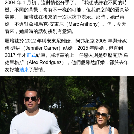
2004 年 1 月初，這對情侶分手了。「我想或許在不同的時
機、不同的背景，會有不一樣的可能，但我們之間的愛真摯
美麗。」羅培茲在後來的一次採訪中表示。那時，她已再
婚，不過對象和馬克·安東尼（Marc Anthony）。但，今天
看來，她當時的話彷彿別有意涵。
羅培茲於 2012 年與安東尼離婚。阿弗萊克 2005 年與珍妮
佛·迦納（Jennifer Garner）結婚，2015 年離婚，但直到
2017 年才
正式
結束。羅培茲的上一任戀人則是亞歷克斯·羅
德里格斯（Alex Rodriguez），他們倆雖然訂婚，卻於去年
友好地
結束
了戀情。