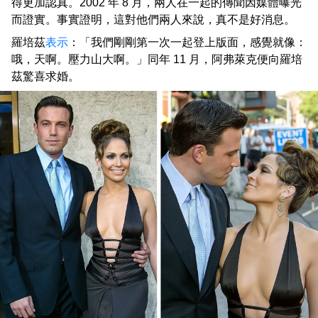
得更加認真。2002 年 8 月，兩人在一起的傳聞因媒體曝光
而證實。事實證明，這對他們兩人來說，真不是好消息。
羅培茲
表示
：「我們剛剛第一次一起登上版面，感覺就像：
哦，天啊。壓力山大啊。」同年 11 月，阿弗萊克便向羅培
茲驚喜求婚。