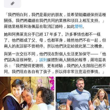
「我們明白到，我們是最好的朋友，並希望能繼續保持這種
關係。我們將繼續在我們共同的業務和項目上相互支持。」
羅德里格斯和洛佩茲在取消訂婚時，如此
聲明
。
她和阿弗萊克分手已經 17 年多了。許多事情也都不一樣
了。他們都成了父、母，也都單身，雖然他們不在一起，但
兩人的友誼卻不曾稍停。所以他們決定給彼此第二次機會。
與第一次交往不同，他們現在對個人生活更加保守——「他
們認為這很神聖。」
談到
媒體對兩人關係的報導，羅培茲表
示：「我們變得更聰明、更有經驗，我們的人生階段已然不
同。我們現在各自有了孩子，所以得非常注意這些事情。」