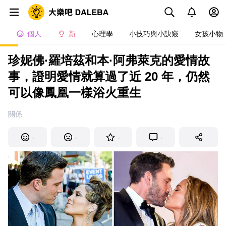
個人
新
心理學
小技巧與小訣竅
女孩小物
珍妮佛·羅培茲和本·阿弗萊克的愛情故
事，證明愛情就算過了近 20 年，仍然
可以像鳳凰一樣浴火重生
關係
-
-
-
-