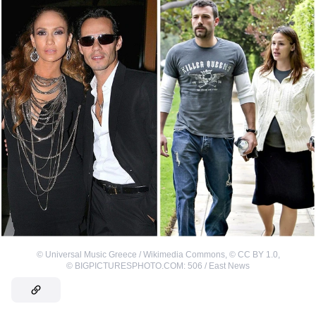
©
Universal Music Greece / Wikimedia Commons
,
©
CC BY 1.0
,
©
BIGPICTURESPHOTO.COM: 506 / East News