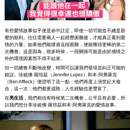
有些愛情故事似乎便是命中註定，即使一切可能並不總是那
麼的順利。往往需要兩人一起經歷困難後，才能真正看到愛
情的力量。如果他們能撐過這段困難，便能獲得更棒的第二
次機會。這是因為，很多時候，一段關係可能是由於感情之
外的環境因素而不得不結束。
但一切總會不斷地改變，時間可以讓我們發現並糾正可能的
錯誤。珍妮佛·羅培茲（Jennifer Lopez）和本·阿弗萊克
（Ben Affleck）便證明了這一點：他們再度上演世紀大複
合，這一次，他們都更成熟，人生經驗也更豐富了。
在
亮生活
，我們相信有時候第二次機會，公平且有必要，所
以我們想分享珍妮佛·羅培茲和本·阿弗萊克的愛情故事。