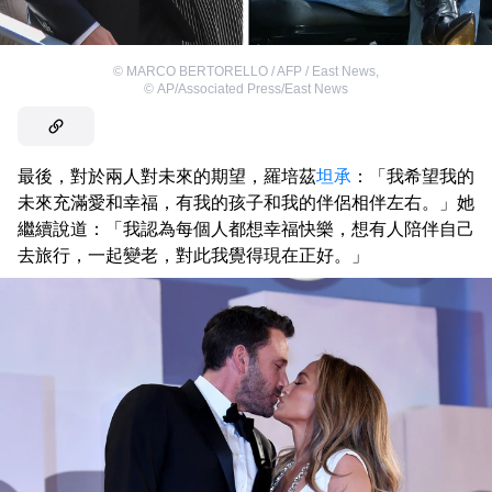
©
MARCO BERTORELLO / AFP / East News
,
©
AP/Associated Press/East News
最後，對於兩人對未來的期望，羅培茲
坦承
：「我希望我的
未來充滿愛和幸福，有我的孩子和我的伴侶相伴左右。」她
繼續說道：「我認為每個人都想幸福快樂，想有人陪伴自己
去旅行，一起變老，對此我覺得現在正好。」