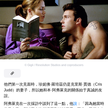
©
Gigli / Revolution Studios and coproducers
他們第一次見面時，珍妮佛·羅培茲仍是克里斯·賈德（Cris
Judd）的妻子，所以她和本·阿弗萊克的關係始于真誠的友
誼。
阿弗萊克在一次採訪中談到了這一點，他
說
：「因為她當時