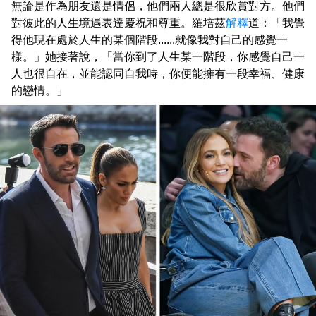
無論是作為朋友還是情侶，他們兩人總是很欣賞對方。他們
對彼此的人生境遇表達慶祝和尊重。羅培茲
解釋
道：「我覺
得他現在處於人生的某個階段......就像我對自己的感覺一
樣。」她接著說，「當你到了人生某一階段，你感覺自己一
人也很自在，並能認同自我時，你便能擁有一段幸福、健康
的戀情。」