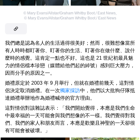
©
Mary Evans/Allstar/Graham Whitby Boot./ East News
,
©
Mary Evans/Allstar/Graham Whitby Boot./ East News
我們總是認為名人的生活過得很美好；然而，很難想像當所
有人時時都盯著你、盯著你的生活、盯著你在做什麼、說什
麼時的感覺。這肯定一點也不好。這也是 21 世紀初最具魅
力的情侶檔本珍戀（媒體給他們起的綽號）感到巨大壓力，
因而分手的原因之一。
婚禮原定於 2003 年 9 月舉行，但就在婚禮前幾天，這對情
侶決定取消婚禮。在一次
獨家採訪
中，他們以大批狗仔隊抵
達婚禮舉辦地作為婚禮喊停的官方理由。
這對情侶對該雜誌表示：「我們開始覺得，本應是我們生命
中最幸福的一天可能會與我們想像的不一樣。我們覺得對我
們、我們的家人和朋友而言，本應是歡樂且神聖的一天卻很
有可能會被破壞。」