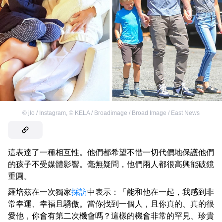
©
jlo / Instagram
,
©
KELA / Broadimage / Broad Image / East News
這表達了一種相互性。他們都希望不惜一切代價地保護他們
的孩子不受媒體影響。毫無疑問，他們兩人都很高興能破鏡
重圓。
羅培茲在一次獨家
採訪
中表示：「能和他在一起，我感到非
常幸運、幸福且驕傲。當你找到一個人，且你真的、真的很
愛他，你會有第二次機會嗎？這樣的機會非常的罕見、珍貴