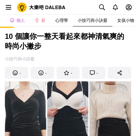
個人
新
心理學
小技巧與小訣竅
女孩小物
10 個讓你一整天看起來都神清氣爽的
時尚小撇步
小技巧與小訣竅
-
-
-
-