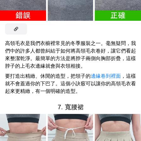
高領毛衣是我們衣櫥裡常見的冬季服裝之一。毫無疑問，我
們中的許多人都曾糾結于如何將高領毛衣卷好，讓它們看起
來整潔乾淨。最簡單的方法是將脖子兩側向胸部折疊，這樣
脖子的上毛衣邊緣就會與衣領相接。
要打造出精緻、休閒的造型，把領子的
邊緣卷到裡面
，這樣
就不會蓋過你的下巴了。這個小訣竅可以讓你的高領毛衣看
起來更精緻，有一個明確的造型。
7. 寬腰裙