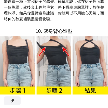
能創造一種上衣和裙子的錯覺。簡單地說，你在裙子外面套
一個胸罩，然後套上你的毛衣，將下擺塞進胸罩裡，然後整
理乾淨。如果你遵循這條建議，你就可以不用擔心天氣，而
將你的秋夏裙裝盡情變化囉。
10. 緊身背心造型