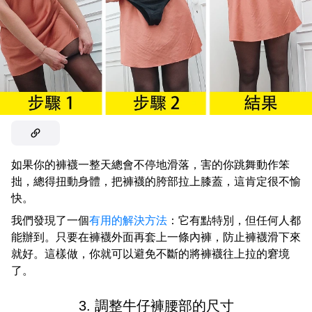
如果你的褲襪一整天總會不停地滑落，害的你跳舞動作笨
拙，總得扭動身體，把褲襪的胯部拉上膝蓋，這肯定很不愉
快。
我們發現了一個
有用的解決方法
：它有點特別，但任何人都
能辦到。只要在褲襪外面再套上一條內褲，防止褲襪滑下來
就好。這樣做，你就可以避免不斷的將褲襪往上拉的窘境
了。
3. 調整牛仔褲腰部的尺寸