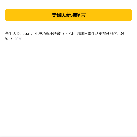
登錄以新增留言
亮生活 Daleba
/
小技巧與小訣竅
/
6 個可以讓日常生活更加便利的小妙
招
/
留言