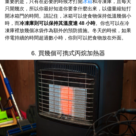
重要的是，只有在必要的時候才打開
冰箱
和冷凍庫，且每天
只開幾次，所以你最好知道你要拿什麼出來，以儘量縮短打
開冰箱門的時間。請記住，冰箱可以使食物保持低溫幾個小
時，而
冷凍庫則可以保持其溫度達 48 小時
。你也可以在冷
凍庫裡放幾個冰袋作為額外的預防措施。冬天的時候，如果
停電持續的時間超過數小時，你則可以把食物放在外面。
6. 買幾個可擕式丙烷加熱器