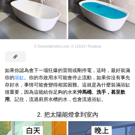
©
Depositphotos.com
,
©
12019 / Pixabay
如果你認為會下一場狂爆的雷雨或剛停電，這時，最好裝滿
你的
浴缸
。你的市政用水可能會停止流動，如果你沒有事先
存好水，事情可能會變得相當困難。這就是為什麼裝滿浴缸
很重要，因為這能給你足夠的水來
沖馬桶、洗手，甚至飲
用
。記住，流過廚房水槽的水，也會流過浴缸。
2. 把太陽能燈拿到室內