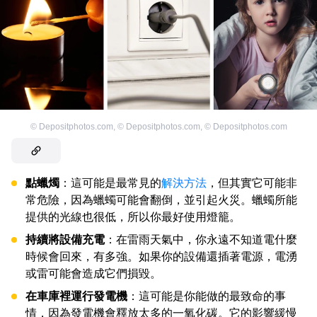
©
Depositphotos.com
,
©
Depositphotos.com
,
©
Depositphotos.com
點蠟燭
：這可能是最常見的
解決方法
，但其實它可能非
常危險，因為蠟蠋可能會翻倒，並引起火災。蠟蠋所能
提供的光線也很低，所以你最好使用燈籠。
持續將設備充電
：在雷雨天氣中，你永遠不知道電什麼
時候會回來，有多強。如果你的設備還插著電源，電湧
或雷可能會造成它們損毀。
在車庫裡運行發電機
：這可能是你能做的最致命的事
情，因為發電機會釋放太多的一氧化碳。它的影響緩慢