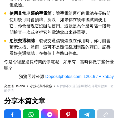
但危險。
使用非常老舊的手電筒
：讓手電筒運行的電池在長時間
使用後可能會損壞。所以，如果你在幾年後試圖使用
它，你會發現它沒辦法使用。這就是為什麼每隔一段時
間檢查一次或者把它的電池拿出來很重要。
忽視交通標誌
：發現交通信號燈沒在作用時，你可能會
驚慌失措。然而，這可不是隨便亂闖馬路的藉口。記得
看好交通標誌，在每個十字路口停車。
你是否經歷過長時間的停電呢，如果有，當時你做了些什麼
呢？
預覽照片來源
Depositphotos.com
,
12019 / Pixabay
亮生活 Daleba
/
小技巧與小訣竅
/
6 件你不知道但卻可以在停電時救你一命
的事情
分享本篇文章