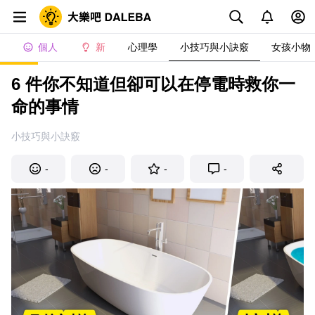
個人
新
心理學
小技巧與小訣竅
女孩小物
6 件你不知道但卻可以在停電時救你一
命的事情
小技巧與小訣竅
-
-
-
-