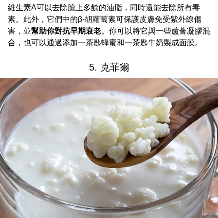
維生素A可以去除臉上多餘的油脂，同時還能去除所有毒
素。此外，它們中的β-胡蘿蔔素可保護皮膚免受紫外線傷
害，並
幫助你對抗早期衰老
。你可以將它與一些蘆薈凝膠混
合，也可以通過添加一茶匙蜂蜜和一茶匙牛奶製成面膜。
5. 克菲爾