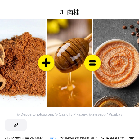
3. 肉桂
©
Depositphotos.com
,
©
Gasfull / Pixabay
,
©
stevepb / Pixabay