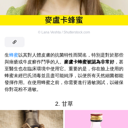
©
Lana Veshta / Shutterstock.com
生
蜂蜜
以其對人體皮膚的抗菌特性而聞名，特別是對於那些
與痤瘡或牛皮癬作鬥爭的人。
麥盧卡蜂蜜被認為非常好
，甚
至醫生也在臨床環境中使用它。重要的是，你在臉上使用的
蜂蜜未經巴氏消毒並且盡可能純淨，以便所有天然細菌都能
發揮作用。在使用蜂蜜之前，你需要進行過敏測試，以確保
你對花粉不過敏。
2. 甘草