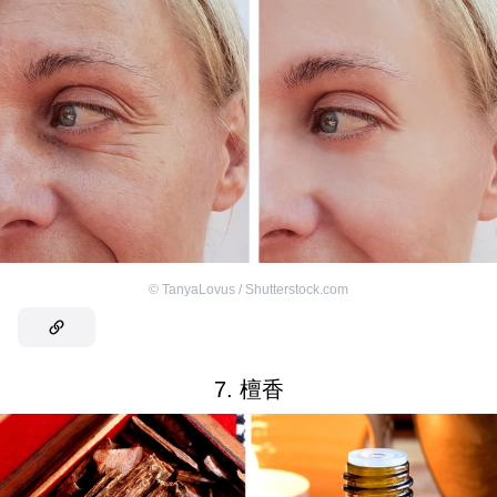
©
TanyaLovus / Shutterstock.com
7. 檀香