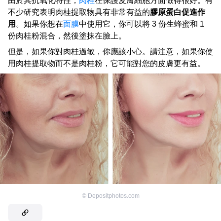
由於其抗氧化特性，
肉桂
在保護皮膚細胞方面做得很好。有
不少研究表明肉桂提取物具有非常有益的
膠原蛋白促進作
用
。如果你想在
面膜
中使用它，你可以將 3 份生蜂蜜和 1
份肉桂粉混合，然後塗抹在臉上。
但是，如果你對肉桂過敏，你應該小心。請注意，如果你使
用肉桂提取物而不是肉桂粉，它可能對您的皮膚更有益。
©
Depositphotos.com