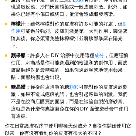
現過敏反應、沙門氏菌感染或一般皮膚刺激。此外，如
果你已經有小傷口或切口，蛋清會造成繼發感染。
檸檬汁：
雖然檸檬對你的皮膚有許多可能的好處，但
副
作用
可能過於強烈。皮膚刺激是第一大副作用，曬傷緊
隨其後。你必須避免塗抹檸檬汁並將臉部暴露在陽光
下。
蘋果醋：
許多人在 DIY 治療中使用這種
成分
，但應謹慎
使用。刺痛感是你可能會遇到的較溫和的副作用，而皮
膚腐蝕絕對是最糟糕的。如果你過於頻繁地使用蘋果
醋，面部灼傷也會出現。
糖晶體：
你從商店購買的糖
顆粒
可能對你的皮膚過於刺
激，如果不造成疤痕的話，也會引起嚴重的刺激。我們
不是在說商店購買的面膜，而是在談論自製的磨砂膏。
這就是為什麼你應該避免在你的 DIY 面部磨砂膏中使用
普通糖。
你在日常護膚程序中使用哪種天然成分？自從你開始使用它
以來，你有沒有看到你的皮膚有很大的不同？