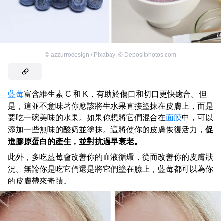
©
azzurrodesign / Pixabay
,
©
Depositphotos.com
藍莓
富含維生素 C 和 K，有助於傷口和切口更快癒合。但
是，這並不意味著你應該將生水果直接塗抹在皮膚上，而是
要吃一碗美味的水果。如果你想將它們混合在
面膜
中，可以
添加一些無味的酸奶並塗抹。這將使你的皮膚恢復活力，
促
進膠原蛋白的產生，並對抗過早衰老。
此外，多吃藍莓會改善你的血液循環，從而改善你的皮膚狀
況。無論你是吃它們還是將它們塗在臉上，藍莓都可以為你
的皮膚帶來奇蹟。