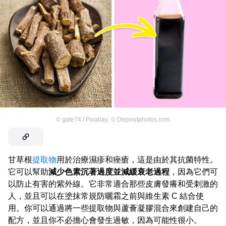
©
gate74 / Pixabay
,
©
Depositphotos.com
甘草根
提取物
用於治療濕疹和痤瘡，這是由於其抗菌特性。
它可以幫助
減少色素沉著過度並減緩衰老過程
，因為它們可
以防止有害的紫外線。它非常適合那些皮膚發癢和受刺激的
人，並且可以在塗抹常規防曬霜之前與維生素 C 結合使
用。你可以通過將一些提取物與蘆薈凝膠混合來創建自己的
配方，並且你不必擔心會發生過敏，因為可能性很小。