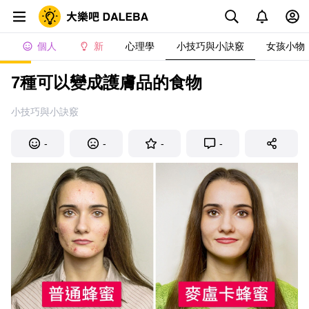
個人
新
心理學
小技巧與小訣竅
女孩小物
7種可以變成護膚品的食物
小技巧與小訣竅
-
-
-
-