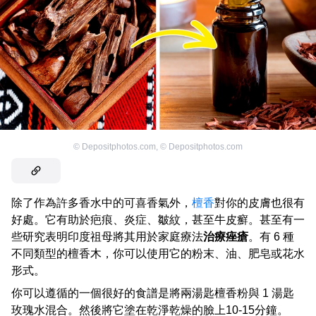
©
Depositphotos.com
,
©
Depositphotos.com
除了作為許多香水中的可喜香氣外，
檀香
對你的皮膚也很有
好處。它有助於疤痕、炎症、皺紋，甚至牛皮癬。甚至有一
些研究表明印度祖母將其用於家庭療法
治療痤瘡
。有 6 種
不同類型的檀香木，你可以使用它的粉末、油、肥皂或花水
形式。
你可以遵循的一個很好的食譜是將兩湯匙檀香粉與 1 湯匙
玫瑰水混合。然後將它塗在乾淨乾燥的臉上10-15分鐘。