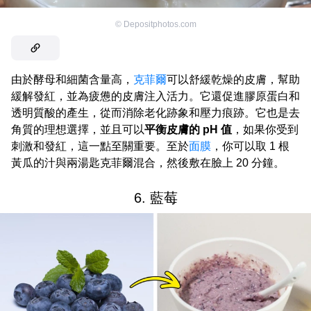
©
Depositphotos.com
由於酵母和細菌含量高，
克菲爾
可以舒緩乾燥的皮膚，幫助
緩解發紅，並為疲憊的皮膚注入活力。它還促進膠原蛋白和
透明質酸的產生，從而消除老化跡象和壓力痕跡。它也是去
角質的理想選擇，並且可以
平衡皮膚的 pH 值
，如果你受到
刺激和發紅，這一點至關重要。至於
面膜
，你可以取 1 根
黃瓜的汁與兩湯匙克菲爾混合，然後敷在臉上 20 分鐘。
6. 藍莓