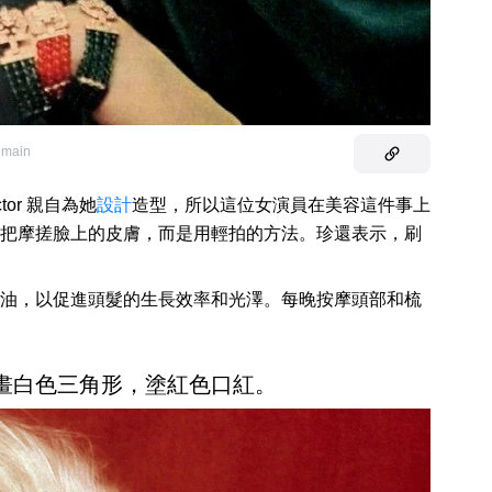
omain
tor 親自為她
設計
造型，所以這位女演員在美容這件事上
把摩搓臉上的皮膚，而是用輕拍的方法。珍還表示，刷
油，以促進頭髮的生長效率和光澤。每晚按摩頭部和梳
畫白色三角形，塗紅色口紅。