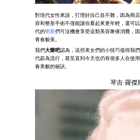
對現代女性來說，打理好自己並不難，因為商店
容和整形手術不僅能讓你看起來更年輕，還可以
代的
明星
們可沒機會享受這類美容奢侈消費，因
青春貌美。
我們
大樂吧
認為，這些美女們的小技巧值得我們
代蔚為流行，甚至直到今天也仍有很多人在使用
春美貌的秘訣。
琴吉·羅傑