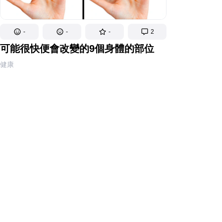
-
-
-
2
可能很快便會改變的9個身體的部位
健康