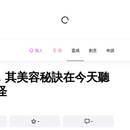
個人
新
靈感
創意
奇蹟
女，其美容秘訣在今天聽
怪
-
-