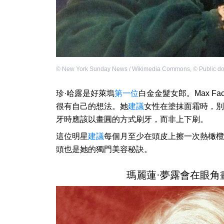
©
New York Sunday News / Wikimedia Commons
,
©
Public d
珍·哈露是好萊塢
第一位
白金金髮女郎。Max Fac
很有自己的想法。她
建議
女性在塗抹面霜時，別
牙時應該以畫圓的方式刷牙，而非上下刷。
這位明星
建議
每個月至少在頭皮上擦一次熱橄欖
頭也是她的獨門美容秘訣。
瑪麗蓮·夢露會在眼角