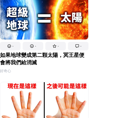
-
-
-
-
如果地球變成第二顆太陽，冥王星便
會將我們給消滅
好奇心