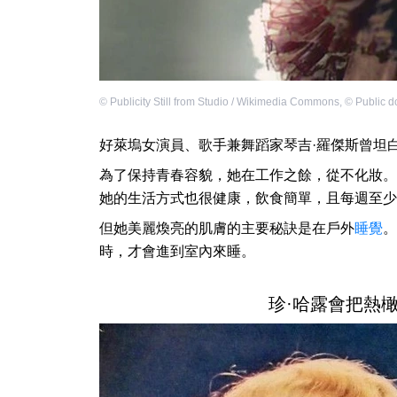
©
Publicity Still from Studio / Wikimedia Commons
,
©
Public 
好萊塢女演員、歌手兼舞蹈家琴吉·羅傑斯曾坦
為了保持青春容貌，她在工作之餘，從不化妝。
她的生活方式也很健康，飲食簡單，且每週至少
但她美麗煥亮的肌膚的主要秘訣是在戶外
睡覺
。
時，才會進到室內來睡。
珍·哈露會把熱