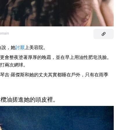
domain
白說，她
討厭
上美容院。
更會整夜塗著厚厚的晚霜，並在早上用油性肥皂洗臉。
打兩次網球。
琴吉·羅傑斯和她的丈夫其實都睡在戶外，只有在雨季
橄欖油搓進她的頭皮裡。