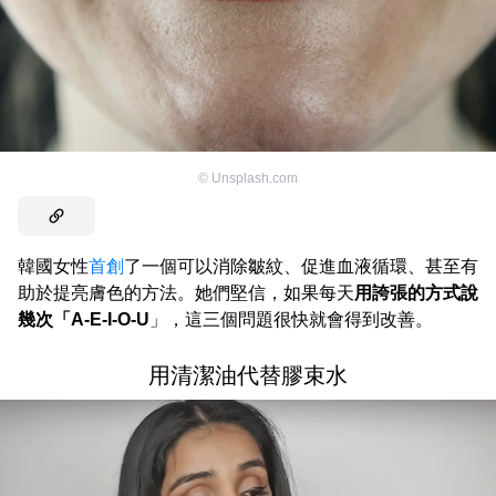
©
Unsplash.com
韓國女性
首創
了一個可以消除皺紋、促進血液循環、甚至有
助於提亮膚色的方法。她們堅信，如果每天
用誇張的方式說
幾次「A-E-I-O-U
」，這三個問題很快就會得到改善。
用清潔油代替膠束水