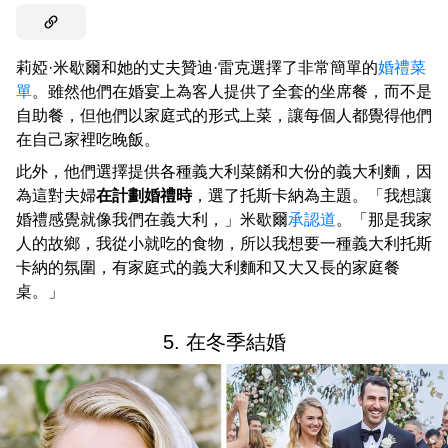
莉婭·米歇爾和她的丈夫贊迪·雷克選擇了非常簡單的
婚禮菜
單
。雖然他們在婚宴上為客人提供了全套的坐席餐，而不是
自助餐，但他們以家庭式的形式上菜，讓每個人都覺得他們
在自己家裡吃晚飯。
此外，他們選擇提供各種義大利菜餚和大份的義大利麵，因
為這對夫婦
在計劃婚禮時
，選了托斯卡納為主題。「我想讓
婚禮感覺就像我們在義大利，」米歇爾
承認道
。「那是我家
人的故鄉，我從小就吃的食物，所以我想要一種義大利托斯
卡納的氛圍，有家庭式的義大利麵和又大又長的家庭餐
桌。」
5. 在冬季結婚