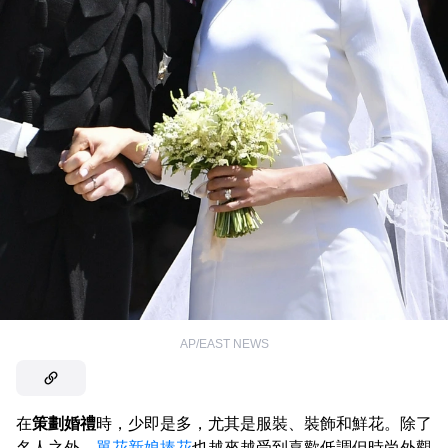
AP/EAST NEWS
在
策劃婚禮
時，少即是多，尤其是服裝、裝飾和鮮花。除了
名人之外，
單花新娘捧花
也越來越受到喜歡低調但時尚外觀