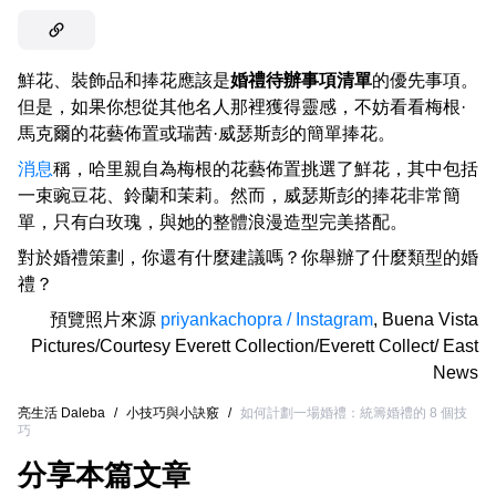
鮮花、裝飾品和捧花應該是
婚禮待辦事項清單
的優先事項。
但是，如果你想從其他名人那裡獲得靈感，不妨看看梅根·
馬克爾的花藝佈置或瑞茜·威瑟斯彭的簡單捧花。
消息
稱，哈里親自為梅根的花藝佈置挑選了鮮花，其中包括
一束豌豆花、鈴蘭和茉莉。然而，威瑟斯彭的捧花非常簡
單，只有白玫瑰，與她的整體浪漫造型完美搭配。
對於婚禮策劃，你還有什麼建議嗎？你舉辦了什麼類型的婚
禮？
預覽照片來源
priyankachopra / Instagram
,
Buena Vista
Pictures/Courtesy Everett Collection/Everett Collect/ East
News
亮生活 Daleba
/
小技巧與小訣竅
/
如何計劃一場婚禮：統籌婚禮的 8 個技
巧
分享本篇文章