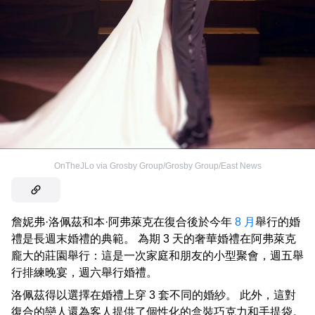
OnTheJLo via Grosby Group/Grosby Group/East News
詹妮弗·洛佩茲和本·阿弗萊克在復合後於今年
8 月
舉行的婚
禮是長週末婚禮的典範。 為期 3 天的奢華婚禮在阿弗萊克
龐大的莊園舉行：這是一次家庭和朋友的小型聚會，週五舉
行排練晚宴，週六舉行婚禮。
洛佩茲得以選擇在婚禮上穿 3 套不同的婚紗。 此外，這對
復合的戀人還為客人提供了個性化的盒裝巧克力和手提袋。