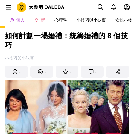
個人
新
心理學
小技巧與小訣竅
女孩小物
如何計劃一場婚禮：統籌婚禮的 8 個技
巧
小技巧與小訣竅
-
-
-
-