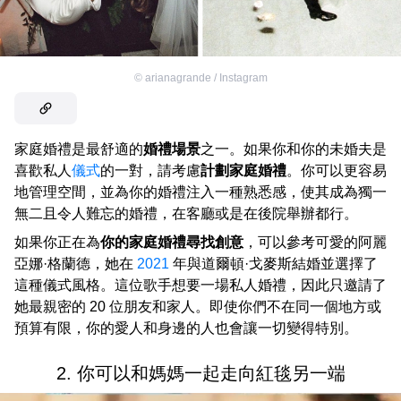
©
arianagrande / Instagram
家庭婚禮是最舒適的
婚禮場景
之一。如果你和你的未婚夫是
喜歡私人
儀式
的一對，請考慮
計劃家庭婚禮
。你可以更容易
地管理空間，並為你的婚禮注入一種熟悉感，使其成為獨一
無二且令人難忘的婚禮，在客廳或是在後院舉辦都行。
如果你正在為
你的家庭婚禮尋找創意
，可以參考可愛的阿麗
亞娜·格蘭德，她在
2021
年與道爾頓·戈麥斯結婚並選擇了
這種儀式風格。這位歌手想要一場私人婚禮，因此只邀請了
她最親密的 20 位朋友和家人。即使你們不在同一個地方或
預算有限，你的愛人和身邊的人也會讓一切變得特別。
2. 你可以和媽媽一起走向紅毯另一端