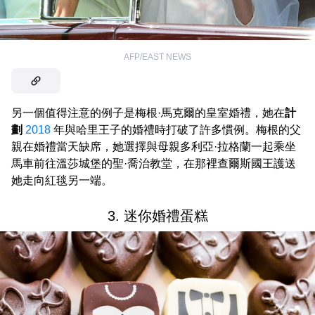
AFP/EAST NEWS
另一個值得注意的例子是梅根·馬克爾的皇室婚禮，她在
計
劃
2018
年與哈里王子的婚禮時打破了許多慣例。梅根的父
親在婚禮當天缺席，她選擇與母親多利亞·拉格蘭一起乘坐
馬車前往溫莎城堡的聖·喬治教堂，在那裡查爾斯國王護送
她走向紅毯另一端。
3. 迷你婚禮蛋糕