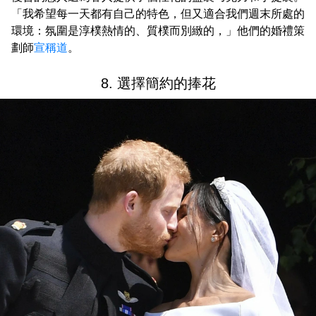
「我希望每一天都有自己的特色，但又適合我們週末所處的
環境：氛圍是淳樸熱情的、質樸而別緻的，」他們的婚禮策
劃師
宣稱道
。
8. 選擇簡約的捧花