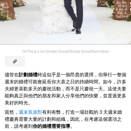
OnTheJLo via Grosby Group/Grosby Group/East News
儘管在
計劃婚禮
時這似乎是一個昂貴的選擇，但舉行一整個
週末的婚禮可能會延長你大喜之日的持續時間。如今，許多
夫婦更喜歡多天的慶祝活動，而不是只慶祝一天。這使夫妻
能夠真正與他們的朋友和家人分享他們的快樂，並度過更多
美好的時光。
當然，
週末長派對
有利有弊，打造一場壯觀的 3 天週末婚
禮慶典需要大量的計劃和組織，因此，在考慮這個選項之
前，請考慮到
你的婚禮需要指導
。