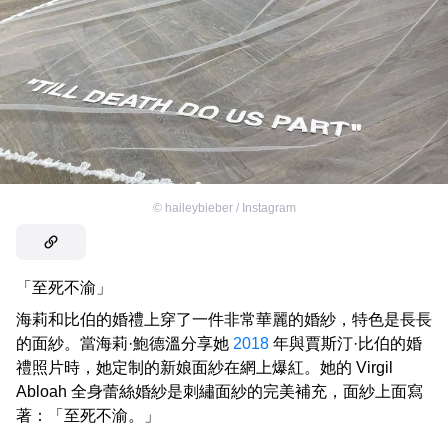
©
haileybieber / Instagram
「至死不渝」
海莉和比伯的婚禮上穿了一件非常華麗的婚紗，特色是長長
的面紗。當海莉·鮑德溫分享她
2018
年與賈斯汀·比伯的婚
禮照片時，她定制的新娘面紗在網上爆紅。她的 Virgil
Abloah 全身蕾絲婚紗是刺繡面紗的完美補充，面紗上面寫
著：「至死不渝。」