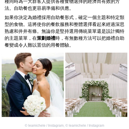
種同時為一大群客人提供各種食物選擇的經濟而有效的方
法。自助餐也更容易準備和供應。
如果你決定為婚禮採用自助餐形式，確定一個主題和特定類
型的食物。這將使你的餐飲服務和整體選擇看起來經過深思
熟慮和井井有條。無論你是堅持選用傳統菜單還是設計獨特
的主題菜單，在
策劃婚禮
時，有無數種方法可以把婚禮自助
餐變成令人難以置信的用餐體驗。
©
leamichele / Instagram
,
©
leamichele / Instagram