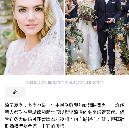
©
kateupton / Instagram
,
©
kateupton / Instagram
除了夏季，冬季也是一年中最受歡迎的結婚時間之一，許多
新人都對在聖誕節和新年假期舉辦浪漫的冬季婚禮著迷。儘
管在冬天結婚可能會因為寒冷和下雨而顯得不方便，但
在計
劃婚禮時
要考慮一下它的優勢。