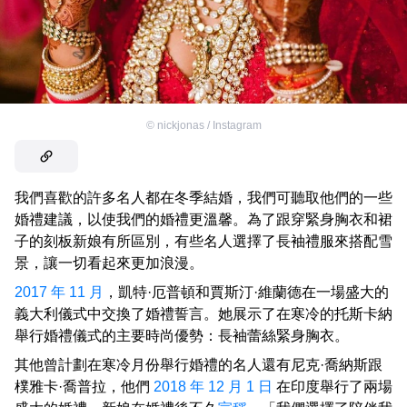
©
nickjonas / Instagram
我們喜歡的許多名人都在冬季結婚，我們可聽取他們的一些
婚禮建議，以使我們的婚禮更溫馨。為了跟穿緊身胸衣和裙
子的刻板新娘有所區別，有些名人選擇了長袖禮服來搭配雪
景，讓一切看起來更加浪漫。
2017 年 11 月
，凱特·厄普頓和賈斯汀·維蘭德在一場盛大的
義大利儀式中交換了婚禮誓言。她展示了在寒冷的托斯卡納
舉行婚禮儀式的主要時尚優勢：長袖蕾絲緊身胸衣。
其他曾計劃在寒冷月份舉行婚禮的名人還有尼克·喬納斯跟
樸雅卡·喬普拉，他們
2018 年 12 月 1 日
在印度舉行了兩場