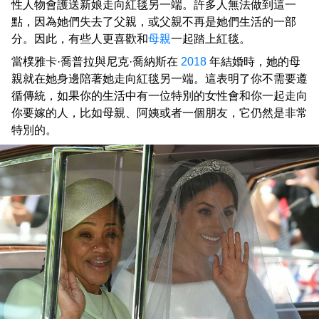
性人物會護送新娘走向紅毯另一端。許多人無法做到這一
點，因為她們失去了父親，或父親不再是她們生活的一部
分。因此，有些人更喜歡和
母親
一起踏上紅毯。
當樸雅卡·喬普拉與尼克·喬納斯在
2018
年結婚時，她的母
親就在她身邊陪著她走向紅毯另一端。這表明了你不需要遵
循傳統，如果你的生活中有一位特別的女性會和你一起走向
你要嫁的人，比如母親、阿姨或者一個朋友，它仍然是非常
特別的。