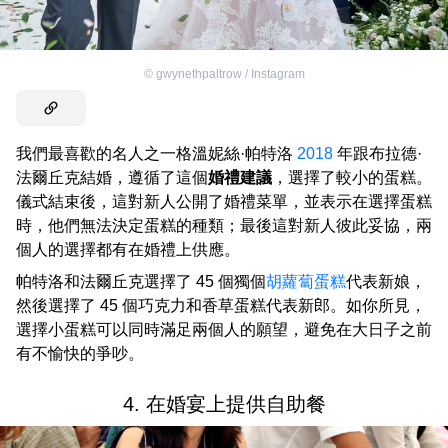
©
gwynethpaltrow / Instagram
我們最喜歡的名人之一格溫妮絲·帕特洛
2018
年跟布拉德·
法爾丘克結婚，遵循了這個
婚禮建議
，選擇了較小的蛋糕。
儀式結束後，這對新人公開了婚禮菜單，並表示在選擇蛋糕
時，他們無法決定蛋糕的種類；最後這對新人彼此妥協，兩
個人的選擇都有在婚禮上供應。
帕特洛和法爾丘克選擇了 45 個獨個
胡蘿蔔蛋糕
代表新娘，
然後選擇了 45 個巧克力和香草蛋糕代表新郎。如你所見，
選擇小蛋糕可以同時滿足兩個人的願望，避免在大日子之前
有不愉快的爭吵。
4. 在婚宴上提供自助餐