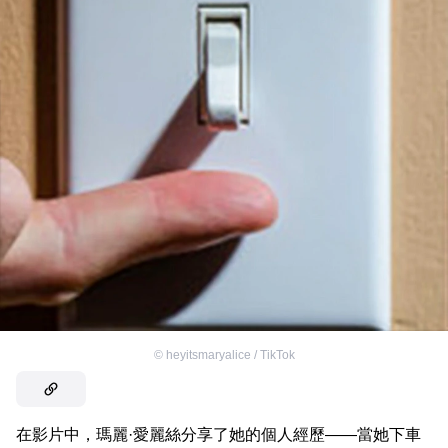
©
heyitsmaryalice / TikTok
在影片中，瑪麗·愛麗絲分享了她的個人經歷——當她下車