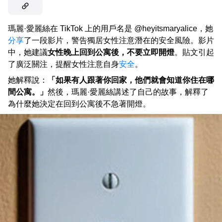
瑪麗·愛麗絲在 TikTok 上的用戶名是 @heyitsmaryalice，她
分享
了一段影片，警告獨居女性注意潛在的安全風險。影片
中，她建議
女性晚上回到公寓後，不要立即開燈
。貼文引起
了廣泛關注，提醒女性注意自身
安全
。
她解釋說：
「如果有人跟著你回家，他們就會知道你住在哪
間公寓。」
然後，瑪麗·愛麗絲講述了自己的故事，解釋了
為什麼她決定在回到公寓後不急著開燈。