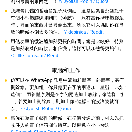
到的最髒的東西之一！
© Jyotish Robin / Quora
我總會用舊的番茄醬瓶子來倒油。這是因為番茄醬瓶子
有個小型塑膠橡膠閥門（薄膜），只有當你擠壓塑膠瓶
時，裡面的東西才會被倒出來。所以它可以協助你在煮
飯的時候不倒太多的油。
© desinica / Reddit
用低功率的微波爐加熱更長的時間，總是比較好，特別
是加熱剩菜的時候。相信我，這樣可以加熱得更均勻。
© little-lion-sam / Reddit
電腦和工作
你可以在 WhatsApp 訊息中添加粗體字、斜體字，甚至
刪除線。要加粗，你只需要在字的兩邊加上星號，比如 *
這個*，而斜體字則是在字的兩邊加上底線，像這樣 _字
_，若要加上刪除線，則加上像~這樣~ 的波浪號就可
以。
© Jyotish Robin / Quora
當你在寫電子郵件的時候，在準備發送之前，可以先把
收件人的電子信箱欄位留空。以避免不小心發送。