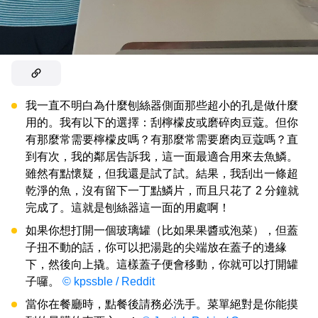
我一直不明白為什麼刨絲器側面那些超小的孔是做什麼
用的。我有以下的選擇：刮檸檬皮或磨碎肉豆蔻。但你
有那麼常需要檸檬皮嗎？有那麼常需要磨肉豆蔻嗎？直
到有次，我的鄰居告訴我，這一面最適合用來去魚鱗。
雖然有點懷疑，但我還是試了試。結果，我刮出一條超
乾淨的魚，沒有留下一丁點鱗片，而且只花了 2 分鐘就
完成了。這就是刨絲器這一面的用處啊！
如果你想打開一個玻璃罐（比如果果醬或泡菜），但蓋
子扭不動的話，你可以把湯匙的尖端放在蓋子的邊緣
下，然後向上撬。這樣蓋子便會移動，你就可以打開罐
子囉。
© kpssble / Reddit
當你在餐廳時，點餐後請務必洗手。菜單絕對是你能摸