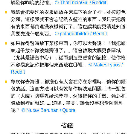
觸發你昨晚的記憶。
© ThatTriciaGirl / Reddit
我總會把要洗的衣服給放在床底下的盒子裡，並按顏色
分類。這樣我就不會忘記洗衣籃裡的東西，我只要把所
有的東西都倒進洗衣機就行了。這也讓我能更清楚知道
我要先洗什麼東西。
© polaroidbilder / Reddit
如果你得暫時放下某樣東西，你可以大聲說：「我把螺
絲起子放在微波爐旁邊了。」這會啟動大腦更多區域
（尤其是語言中心），從而創造更豐富的記憶，使你較
不容易忘記你把那個東西放在哪裡。
© MakesTypos /
Reddit
每次你去海邊，都擔心有人會在你在水裡時，偷你的錢
包的話。這個方法可以有效幫你解決這問題，將一瓶舊
的（大罐）防曬乳給洗乾淨，然後把你的手機、鑰匙和
錢放到裡面就好......好囉，畢竟，誰會沒事想偷防曬乳
呢？
© Nurav Baruhan / Quora
省錢