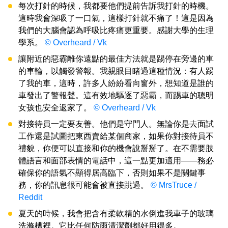
每次打針的時候，我都要他們提前告訴我打針的時機。
這時我會深吸了一口氣，這樣打針就不痛了！這是因為
我們的大腦會認為呼吸比疼痛更重要。感謝大學的生理
學系。
© Overheard / Vk
讓附近的惡霸離你遠點的最佳方法就是踢停在旁邊的車
的車輪，以觸發警報。我親眼目睹過這種情況：有人踢
了我的車，這時，許多人紛紛看向窗外，想知道是誰的
車發出了警報聲。這有效地驅逐了惡霸，而踢車的聰明
女孩也安全返家了。
© Overheard / Vk
對接待員一定要友善。他們是守門人。無論你是去面試
工作還是試圖把東西賣給某個商家，如果你對接待員不
禮貌，你便可以直接和你的機會說掰掰了。在不需要肢
體語言和面部表情的電話中，這一點更加適用——務必
確保你的語氣不顯得居高臨下，否則如果不是關鍵事
務，你的訊息很可能會被直接跳過。
© MrsTruce /
Reddit
夏天的時候，我會把含有柔軟精的水倒進我車子的玻璃
洗滌槽裡。它比任何防雨清潔劑都好用得多。