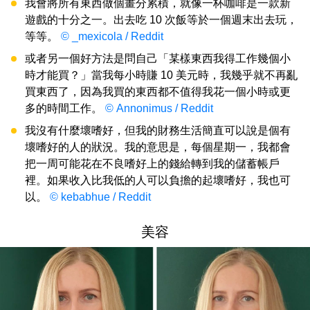
我會將所有東西做個畫分累積，就像一杯咖啡是一款新
遊戲的十分之一。出去吃 10 次飯等於一個週末出去玩，
等等。
© _mexicola / Reddit
或者另一個好方法是問自己「某樣東西我得工作幾個小
時才能買？」當我每小時賺 10 美元時，我幾乎就不再亂
買東西了，因為我買的東西都不值得我花一個小時或更
多的時間工作。
© Annonimus / Reddit
我沒有什麼壞嗜好，但我的財務生活簡直可以說是個有
壞嗜好的人的狀況。我的意思是，每個星期一，我都會
把一周可能花在不良嗜好上的錢給轉到我的儲蓄帳戶
裡。如果收入比我低的人可以負擔的起壞嗜好，我也可
以。
© kebabhue / Reddit
美容