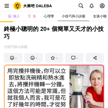
個人
新
心理學
小技巧與小訣竅
女孩小物
終極小聰明的 20+ 個簡單又天才的小技
巧
小技巧與小訣竅
-
-
-
-