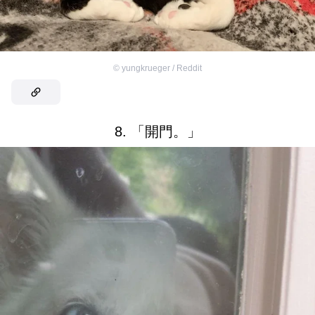
©
yungkrueger / Reddit
8. 「開門。」