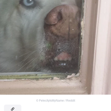
©
FelecityIsMyName / Reddit