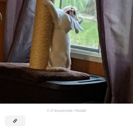
©
d*dsoulinside / Reddit