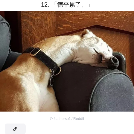
12. 「德平累了。」
©
feathersoft / Reddit