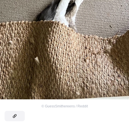
©
GuessSmithereens / Reddit