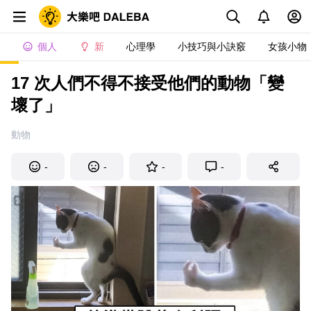
個人
新
心理學
小技巧與小訣竅
女孩小物
17 次人們不得不接受他們的動物「變
壞了」
動物
-
-
-
-