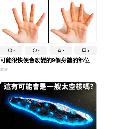
-
-
-
2
可能很快便會改變的9個身體的部位
健康