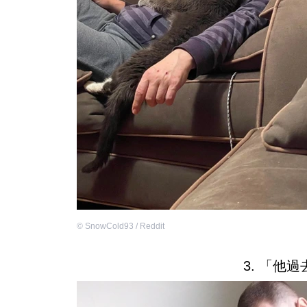
©
SnowCold93 / Reddit
3. 「他