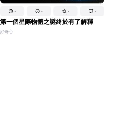
-
-
-
-
第一個星際物體之謎終於有了解釋
好奇心