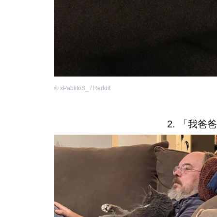
©
xPablitoS_ / Reddit
2. 「我