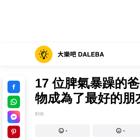
17 位脾氣暴躁的
物成為了最好的朋
動物
-
-