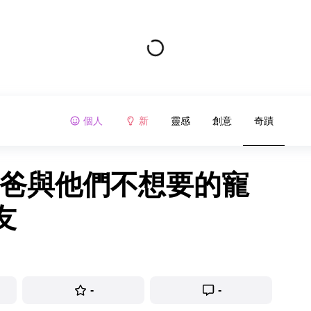
個人
新
靈感
創意
奇蹟
爸爸與他們不想要的寵
友
-
-