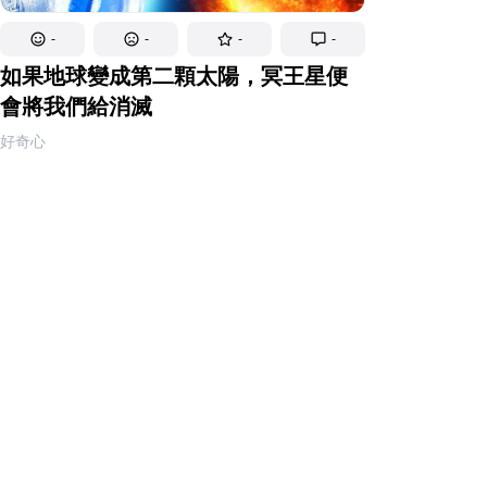
-
-
-
-
如果地球變成第二顆太陽，冥王星便
會將我們給消滅
好奇心