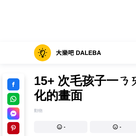
15+ 次毛孩子一
化的畫面
動物
-
-