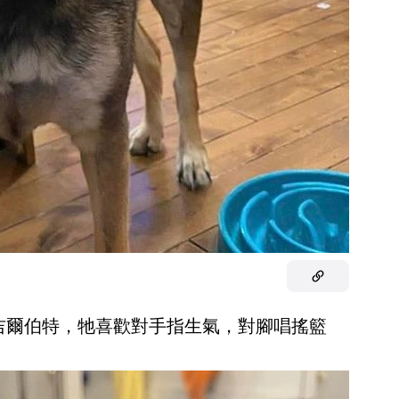
鳥吉爾伯特，牠喜歡對手指生氣，對腳唱搖籃