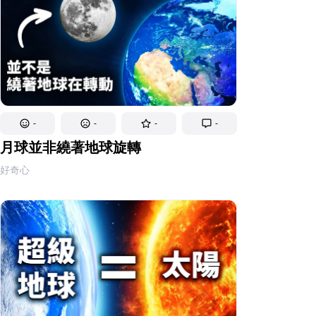
-
-
-
-
月球並非繞著地球旋轉
好奇心