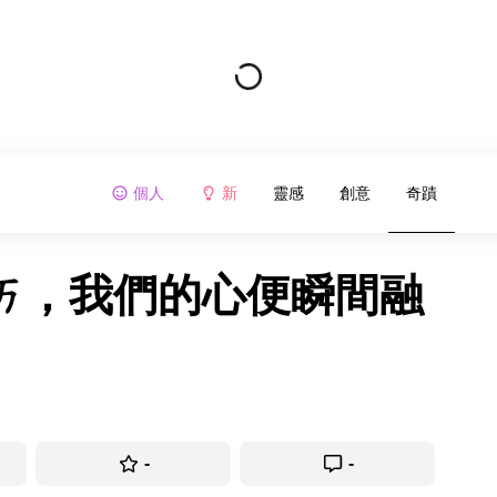
個人
新
靈感
創意
奇蹟
ㄋㄞ，我們的心便瞬間融
-
-