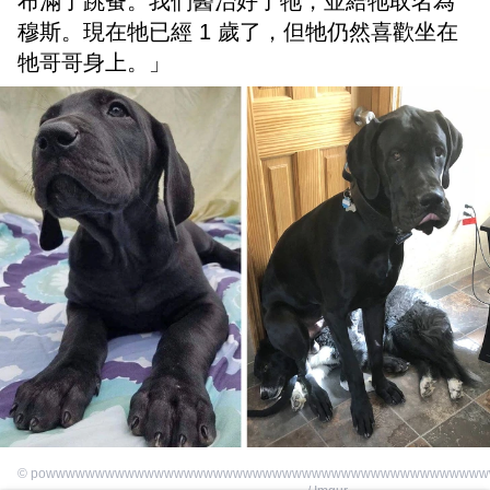
布滿了跳蚤。我們醫治好了牠，並給牠取名為
穆斯。現在牠已經 1 歲了，但牠仍然喜歡坐在
牠哥哥身上。」
©
powwwwwwwwwwwwwwwwwwwwwwwwwwwwwwwwwwwwwwwwwwwww