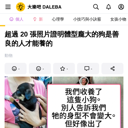
個人
新
心理學
小技巧與小訣竅
女孩小物
超過 20 張照片證明體型龐大的狗是善
良的人才能養的
動物
-
-
-
-