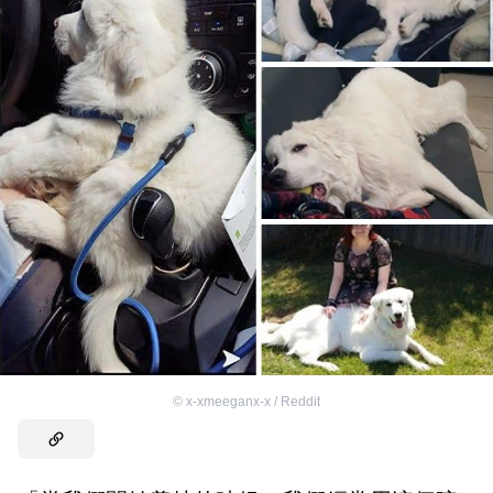
©
x-xmeeganx-x / Reddit