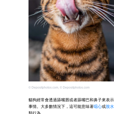
©
Depositphotos.com
,
©
Depositphotos.com
貓狗經常會透過舔嘴唇或者舔嘴巴和鼻子來表示
事情。大多數情況下，這可能意味著
噁心
或
脫水
類行為。