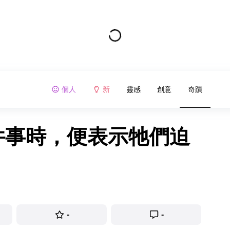
個人
新
靈感
創意
奇蹟
 件事時，便表示牠們迫
-
-