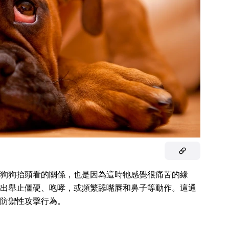
狗狗抬頭看的關係，也是因為這時牠感覺很痛苦的緣
出舉止僵硬、咆哮，或頻繁舔嘴唇和鼻子等動作。這通
防禦性攻擊行為。