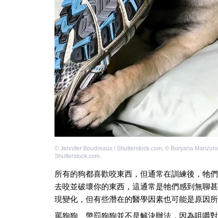
©
Jennifer Boudreaux / Shutterstock.com
,
©
Boryana Manzuro
Shutterstock.com
所有的狗都喜歡咬東西，但通常在訓練後，牠們
去咬並破壞你的東西，這通常是牠們感到無聊甚
現變化，但有些潛在的醫學因素也可能是原因所
罵狗狗、懲罰狗狗並不是解決辦法，因為咀嚼對