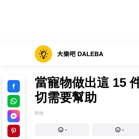
當寵物做出這 15
切需要幫助
動物
-
-