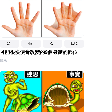
-
-
-
2
可能很快便會改變的9個身體的部位
健康