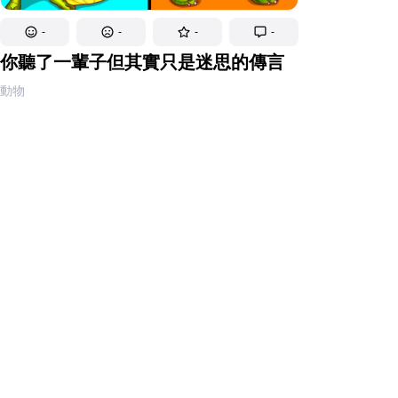
-
-
-
-
你聽了一輩子但其實只是迷思的傳言
動物