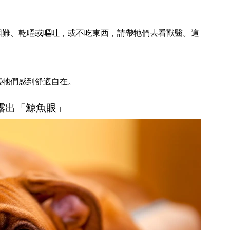
困難、乾嘔或嘔吐，或不吃東西，請帶牠們去看獸醫。這
讓牠們感到舒適自在。
你露出「鯨魚眼」