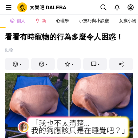
個人
新
心理學
小技巧與小訣竅
女孩小物
看看有時寵物的行為多麼令人困惑！
動物
-
-
-
-