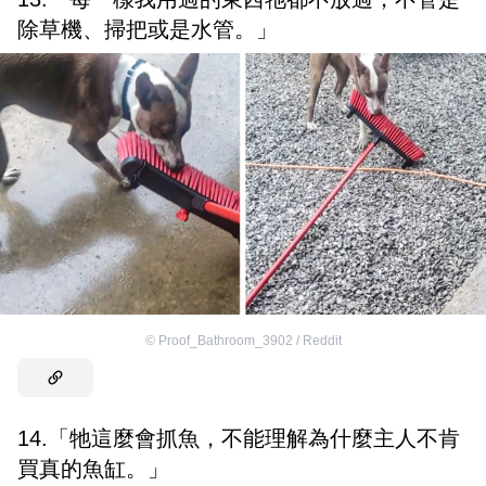
除草機、掃把或是水管。」
©
Proof_Bathroom_3902 / Reddit
14.「牠這麼會抓魚，不能理解為什麼主人不肯
買真的魚缸。」